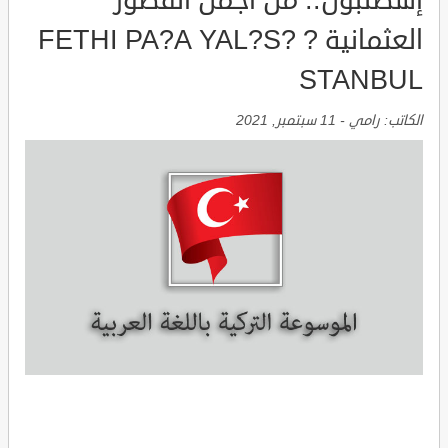
إسطنبول.. من اجمل القصور
العثمانية FETHI PA?A YAL?S? ?
STANBUL
الكاتب:
رامي
-
11 سبتمبر, 2021