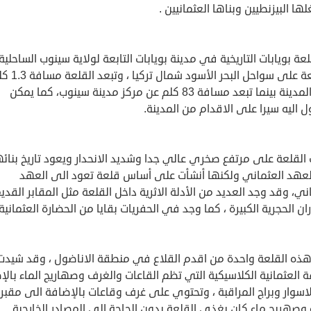
ها البيزنطيين وبناها العثمانيين .
عة بويابات التاريخية في مدينة بويابات التابعة لولاية سينوب الساحلية
الواقعة على سواحل البحر
مركز المدينة بينما تبعد مسافة 83 كلم عن مركز مدينة سينوب، كما يمكن
 اليه سيرا على الاقدام من المدينة.
لقلعة على مرتفع صخري عالي جدا وشديد الانحدار ويعود تاريخ بنائه
لعهد العثماني ولكنها أنشأت على أساس قلعة تعود الى العهد
ني، وقد وجد العديد من الأدلة الاثرية داخل القلعة مثل المقابر القدي
ان الحجرية الكبيرة ، كما وجد في الحفريات بقايا من الحضارة العثمانية 
 هذه القلعة واحدة من اقدم القلاع في منطقة الاناضول ، وقد شيدت
 العثمانية الكلاسيكية التي تظم القاعات والغرف وصهاريج الماء بالإ
اسوار وبراج المراقبة ، وتحتوي على غرف وقاعات بالإضافة الى مقبر
وصهريج ماء كان يغذي القلعة بدون الحاجة الى المصادر الخارجية .