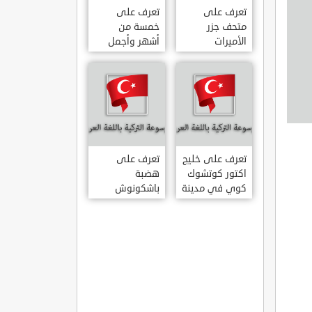
تعرف على
تعرف على
متحف جزر
خمسة من
الأميرات
أشهر وأجمل
ADALAR
قصور اسطنبول
MÜZESI
تعرف على خليج
تعرف على
اكتور كوتشوك
هضبة
كوي في مدينة
باشكونوش
داتشا الساحلية
الطبيعية في
AKTUR
مدينة كهرمان
KÜÇÜK KOY –
مرعش التركية
BA?KONU?
DATÇA
YAYLAS?
KAHRAMANMARA?