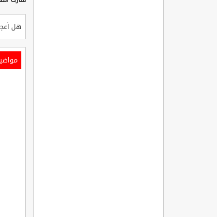
هل أعجب
مواضي