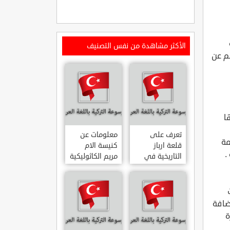
الأكثر مشاهدة من نفس التصنيف
 الأسود شمال تركيا ، وتبعد القلعة مسافة 1.3 كلم عن
ا
تعرف على
معلومات عن
مة
قلعة ارباز
كنيسة الام
.
التاريخية في
مريم الكاثوليكية
ولاية ايدن.. من
في هاتي .. من
القلاع الدولة
معالم المدينة
العثمانية
التاريخية
ARPAZ
والدينية
ضافة
MERYEM ANA
KALESI AYDIN
ة
KATOLIK