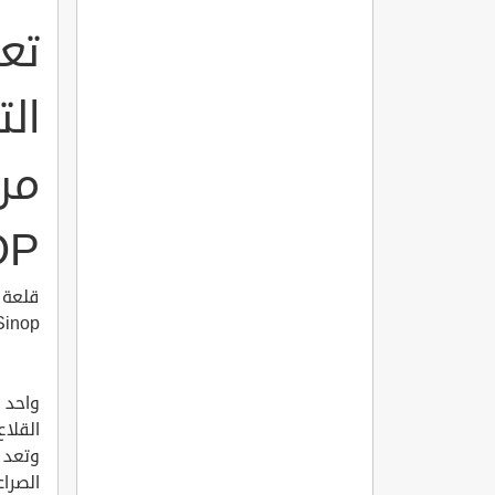
تع
الت
من
OP
قلعة ب
Sinop
واحد م
القلا
وتعد ع
الصراع