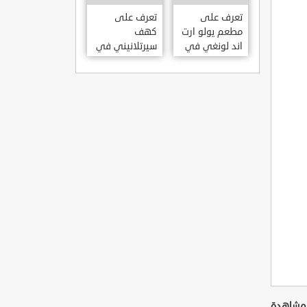
KILISESI
HATAY
تعرف على
تعرف على
مطعم يولو ارت
كهف
اند لونغي في
سيرتلانيني في
ازمير .. مطعم
ولاية ايدن .. من
بجدران متحف
اعاجيب الطبيعة
S?RTLANINI
YOLO ART &
MA?ARAS? –
LOUNGE ?
AYD?N
ZMIR