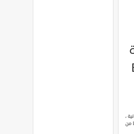
ة ،
ا من