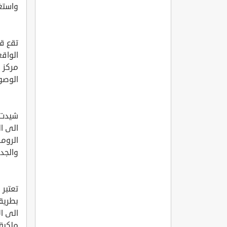
واستغل
تقع قل
الوصول
شيدت ا
الى ا
الروما
والجدر
تعتبر
بطريقة
الى ال
ملكية 