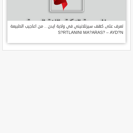
تعرف على كهف سيرتلانيني في ولاية ايدن .. من اعاجيب الطبيعة
S?RTLANINI MA?ARAS? – AYD?N