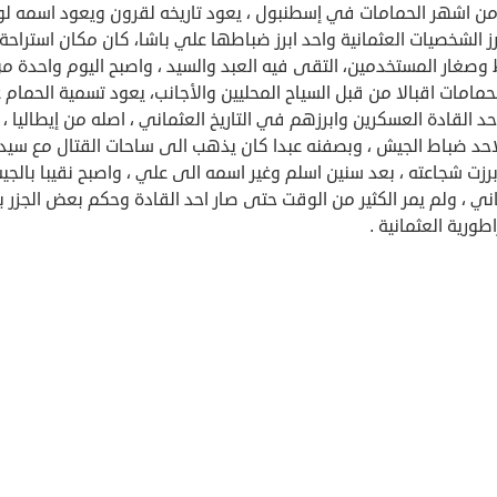
من اشهر الحمامات في إسطنبول ، يعود تاريخه لقرون ويعود اسمه لو
ز الشخصيات العثمانية واحد ابرز ضباطها علي باشا، كان مكان استراحة ل
وصغار المستخدمين، التقى فيه العبد والسيد ، واصبح اليوم واحدة م
لحمامات اقبالا من قبل السياح المحليين والأجانب، يعود تسمية الحمام
د القادة العسكرين وابرزهم في التاريخ العثماني ، اصله من إيطاليا ،
لاحد ضباط الجيش ، وبصفنه عبدا كان يذهب الى ساحات القتال مع سيد
زت شجاعته ، بعد سنين اسلم وغير اسمه الى علي ، واصبح نقيبا بالج
ني ، ولم يمر الكثير من الوقت حتى صار احد القادة وحكم بعض الجزر 
اطورية العثمانية .