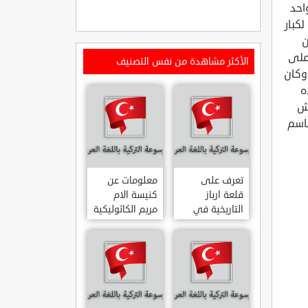
احد
كبار
ن
 على
الأكثر مشاهدة من نفس التصنيف
 وكان
ه
يش
باسم
تعرف على
معلومات عن
قلعة ارباز
كنيسة الام
التاريخية في
مريم الكاثوليكية
ولاية ايدن.. من
في هاتي .. من
القلاع الدولة
معالم المدينة
العثمانية
التاريخية
ARPAZ
والدينية
MERYEM ANA
KALESI AYDIN
KATOLIK