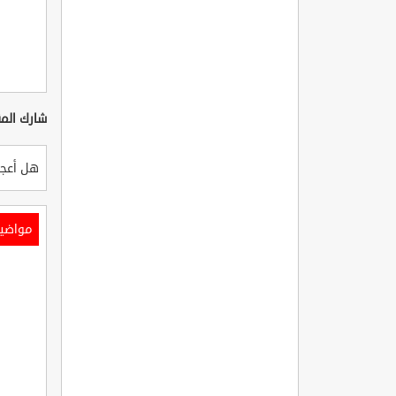
شارك المق
هل أعجب
مواضي