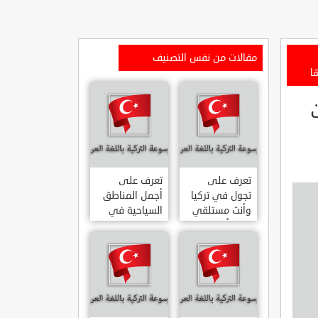
مقالات من نفس التصنيف
امات
تعرف على
تعرف على
تجول في تركيا
أجمل المناطق
وأنت مستلقي
السياحية في
على أريكتك
اسطنبول
..السياحة
المشهورة في
الافتراضية.
تركيا