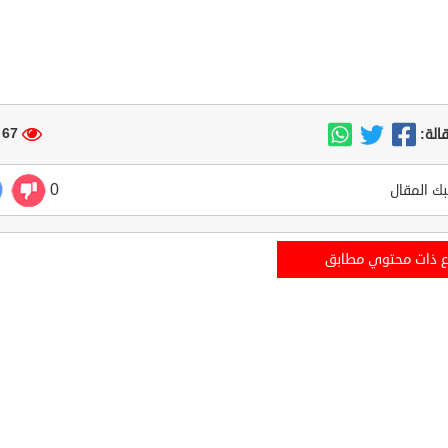
67 مشاهدة
الة:
0
ك المقال
ع ذات محتوي مطابق