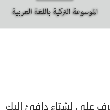
رف على لشتاء دافئ اليك