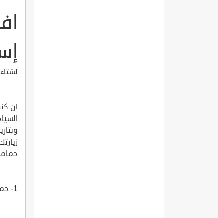
إس
لشتاء دافئ اليك 
ان كنت
السيا
وبتاري
حماما
1- حمام علي باشا في إسطنبول Ali Pa?a Hamam?- ?stanbul