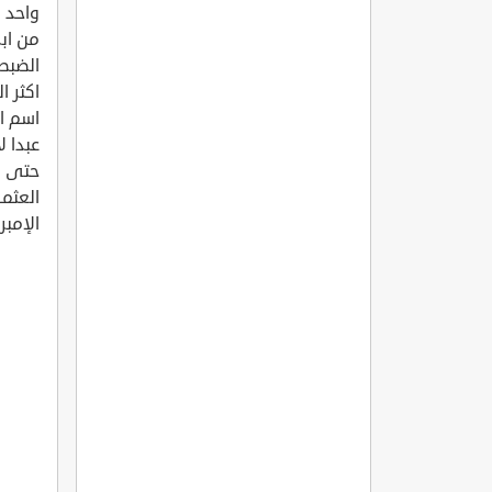
واحد 
من ابر
الضبط 
اكثر ا
اسم اح
عبدا 
حتى بر
العثما
الإمبر