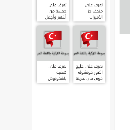
تعرف على
تعرف على
متحف جزر
خمسة من
الأميرات
أشهر وأجمل
ADALAR
قصور اسطنبول
MÜZESI
تعرف على خليج
تعرف على
اكتور كوتشوك
هضبة
كوي في مدينة
باشكونوش
داتشا الساحلية
الطبيعية في
AKTUR
مدينة كهرمان
KÜÇÜK KOY –
مرعش التركية
BA?KONU?
DATÇA
YAYLAS?
KAHRAMANMARA?