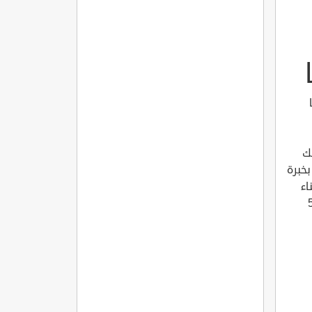
جك
خبرة
اء
ي والذي يسمى بالحمام العثماني ، واليكم افضل 5