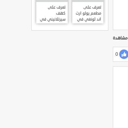
KILISESI
HATAY
تعرف على
تعرف على
مطعم يولو ارت
كهف
اند لونغي في
سيرتلانيني في
ازمير .. مطعم
ولاية ايدن .. من
بجدران متحف
اعاجيب الطبيعة
S?RTLANINI
YOLO ART &
MA?ARAS? –
LOUNGE ?
AYD?N
ZMIR
0