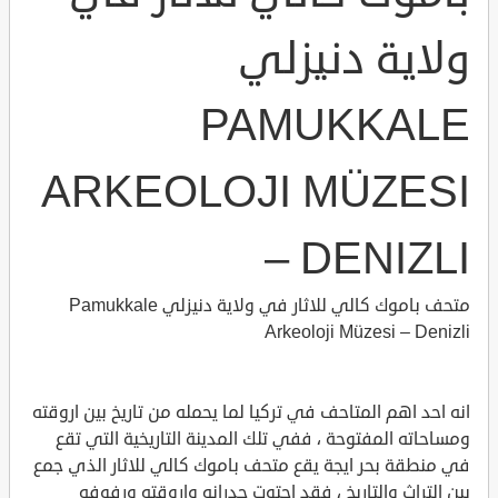
ولاية دنيزلي
PAMUKKALE
ARKEOLOJI MÜZESI
– DENIZLI
متحف باموك كالي للاثار في ولاية دنيزلي Pamukkale
Arkeoloji Müzesi – Denizli
انه احد اهم المتاحف في تركيا لما يحمله من تاريخ بين اروقته
ومساحاته المفتوحة ، ففي تلك المدينة التاريخية التي تقع
في منطقة بحر ايجة يقع متحف باموك كالي للاثار الذي جمع
بين التراث والتاريخ ، فقد احتوت جدرانه واروقته ورفوفه