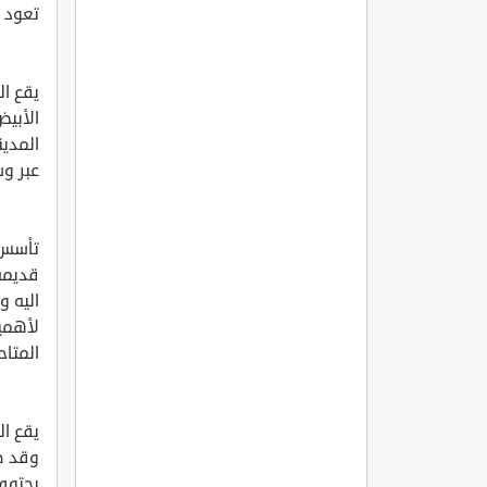
تعود ا
يقع ا
عبر وس
قديمة 
اليه 
لأهمي
المتاح
يقع ا
وقد ص
يحتوي