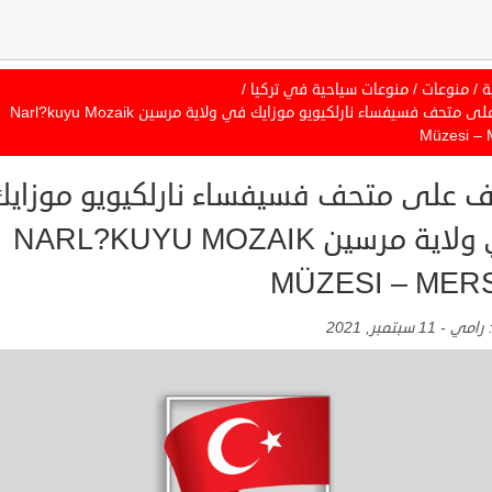
ة
/
منوعات
/
منوعات سياحية في تركيا
/
تعرف على متحف فسيفساء نارلكيويو موزايك في ولاية مرسين Narl?kuyu Mozaik
Müzesi – 
ف على متحف فسيفساء نارلكيويو موزايك
في ولاية مرسين NARL?KUYU MOZAIK
MÜZESI – MER
:
رامي
-
11 سبتمبر, 2021