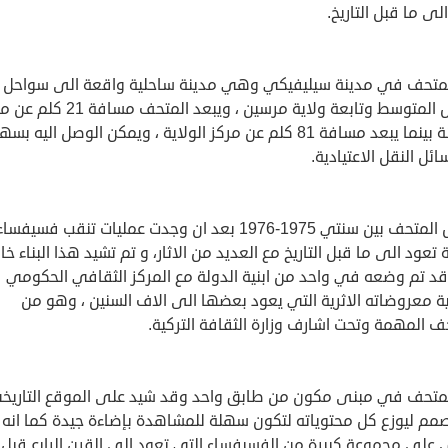
لى ما قبل التاريخ.
لمتحف في مدينة سيليفيكي وهي مدينة ساحلية واقعة الى سواحل ال
الأبيض المتوسط وتابعة ولاية مرسين ، ويبعد المتحف مساف
المدينة بينما يبعد مسافة 81 كلم عن مركز الولاية ، ويمكن الوصل اليه ب
ائل النقل الاعتيادية.
تأسس المتحف بين سنتي 1975-1976 بعد ان وجدت عمليات تنقب فسيفسا
تعود الى ما قبل التاريخ مع العديد من الاثار، و تم تشيد هذا البناء خ
وقد تم وضعه في واحد من ابنية الدولة مع المركز الثقافي الحكومي
ة معروضاته الاثرية التي يعود بعضها الى الاف السنين ، وهو من
ف المهمة وتحت اشارف وزارة الثقافة التركية.
لمتحف في مبنى مكون من طابق واحد وقد شيد على الموقع التاريخ
مم ليوزع كل محتوياته لتكون سهلة للمشاهدة بإضاءة جيدة كما انه
 على مجموعة كبيرة من الفسيفساء التي تعود الى القرن الرابع قبل