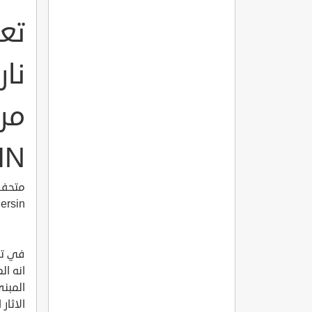
تع
نار
IN
ersin
في تلك
انه ال
المبن
الاثار