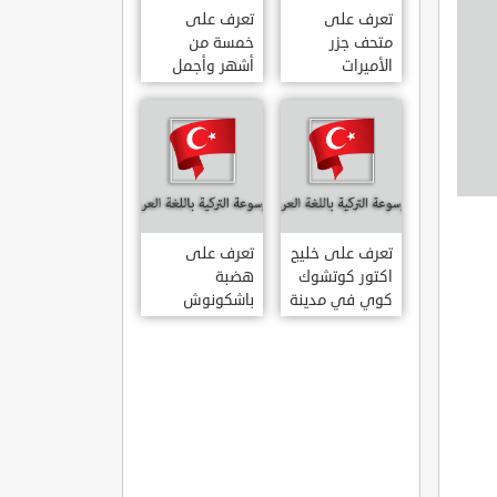
تعرف على
تعرف على
متحف جزر
خمسة من
الأميرات
أشهر وأجمل
ADALAR
قصور اسطنبول
MÜZESI
تعرف على خليج
تعرف على
اكتور كوتشوك
هضبة
كوي في مدينة
باشكونوش
داتشا الساحلية
الطبيعية في
AKTUR
مدينة كهرمان
KÜÇÜK KOY –
مرعش التركية
BA?KONU?
DATÇA
YAYLAS?
KAHRAMANMARA?