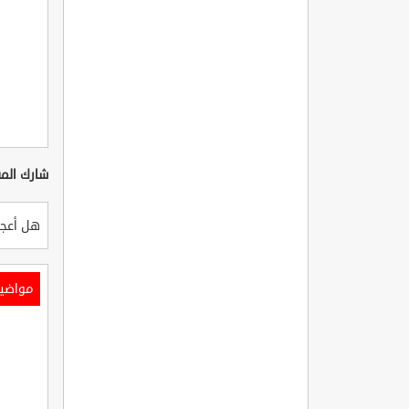
شارك المق
هل أعجب
مواضي