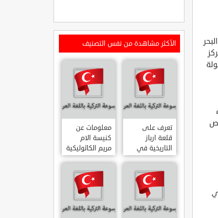
بحر
الأكثر مشاهدة من نفس التصنيف
ة 21 كلم عن مركز
سهولة
ء
اص
تعرف على
معلومات عن
قلعة ارباز
كنيسة الام
التاريخية في
مريم الكاثوليكية
ولاية ايدن.. من
في هاتي .. من
القلاع الدولة
معالم المدينة
العثمانية
التاريخية
ARPAZ
والدينية
ي
MERYEM ANA
KALESI AYDIN
KATOLIK