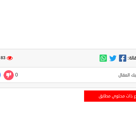
83 مشاهدة
الة:
0
ك المقال
ع ذات محتوي مطابق