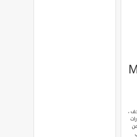
M
حف ،
رات
من