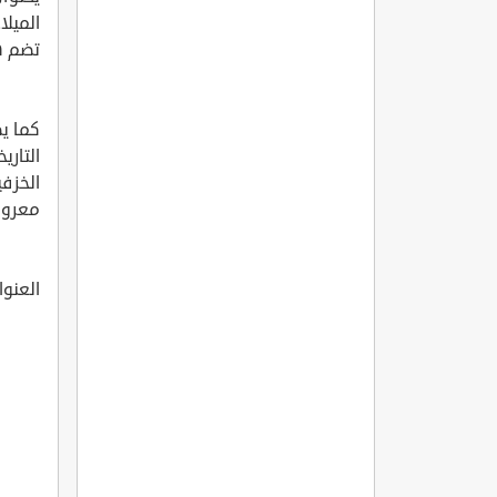
الميلا
تضم ه
كما يض
التاري
الخزفي
معروض
العنوان: kez Sk. No:10, 33940 Silifke/Mersin