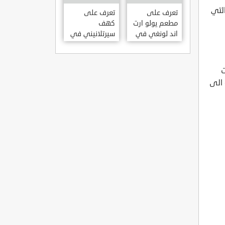
KILISESI
لتي
HATAY
تعرف على
تعرف على
مطعم يولو ارت
كهف
اند لونغي في
سيرتلانيني في
ازمير .. مطعم
ولاية ايدن .. من
بجدران متحف
اعاجيب الطبيعة
S?RTLANINI
YOLO ART &
ت
MA?ARAS? –
LOUNGE ?
 الى
AYD?N
ZMIR