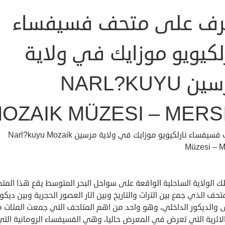
رف على متحف فسيفساء
لكيويو موزايك في ولاية
مرسين NARL?KUYU
OZAIK MÜZESI – MERS
متحف فسيفساء نارلكيويو موزايك في ولاية مرسين Narl?kuyu Mozaik
Müzesi – M
 الولاية الساحلية الواقعة على سواحل البحر المتوسط يقع هذا المت
متحف الذي جمع بين التراث والتاريخ وبين اثار العصور الحجرية وبين ديكو
ى والديكور الداخلي، وهو واحد من اهم المتاحف التي جمعت المئات 
 الاثرية التي تعرض في المعرض حاليا، وهي الفسيفساء الرومانية التي