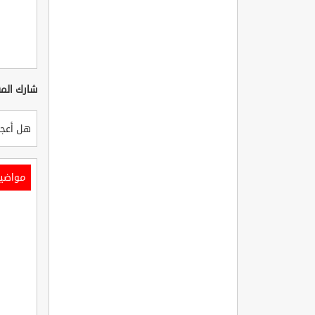
شارك المق
هل أعجب
مواضي