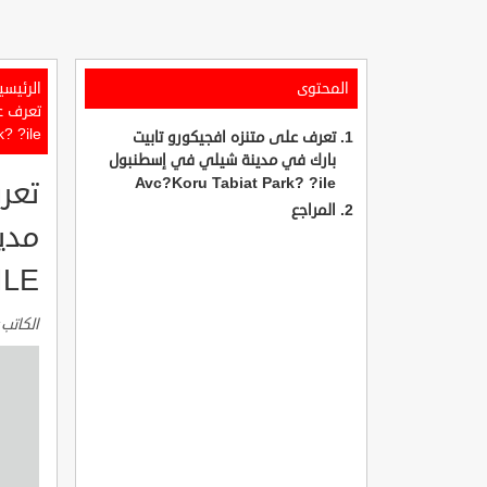
المحتوى
الرئيسي
k? ?ile
تعرف على متنزه افجيكورو تابيت
بارك في مدينة شيلي في إسطنبول
Avc?Koru Tabiat Park? ?ile
تعر
المراجع
ILE
الكاتب