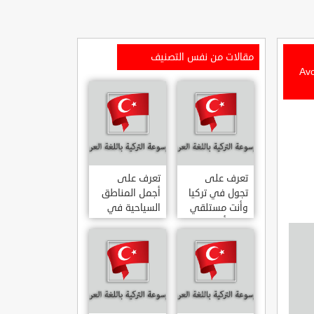
مقالات من نفس التصنيف
Avc?Koru Tabiat
تعرف على
تعرف على
تجول في تركيا
أجمل المناطق
وأنت مستلقي
السياحية في
على أريكتك
اسطنبول
..السياحة
المشهورة في
الافتراضية.
تركيا