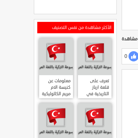
الأكثر مشاهدة من نفس التصنيف
0
تعرف على
معلومات عن
قلعة ارباز
كنيسة الام
التاريخية في
مريم الكاثوليكية
ولاية ايدن.. من
في هاتي .. من
القلاع الدولة
معالم المدينة
العثمانية
التاريخية
ARPAZ
والدينية
MERYEM ANA
KALESI AYDIN
KATOLIK