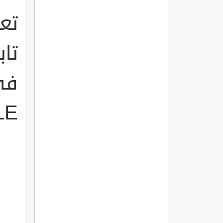
تع
تا
LE