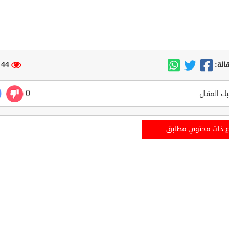
44 مشاهدة
الة:
0
ك المقال
ع ذات محتوي مطابق