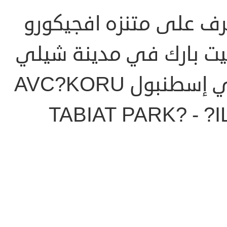
رف على متنزه افجيكورو
بيت بارك في مدينة شيلي
في إسطنبول AVC?KORU
TABIAT PARK? - ?I