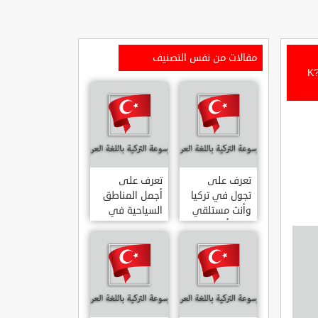
مقالات من نفس التصنيف
K?z?l?r?
تعرف على
تعرف على
تجول في تركيا
أجمل المناطق
وأنت مستلقي
السياحية في
على أريكتك
اسطنبول
..السياحة
المشهورة في
الافتراضية.
تركيا