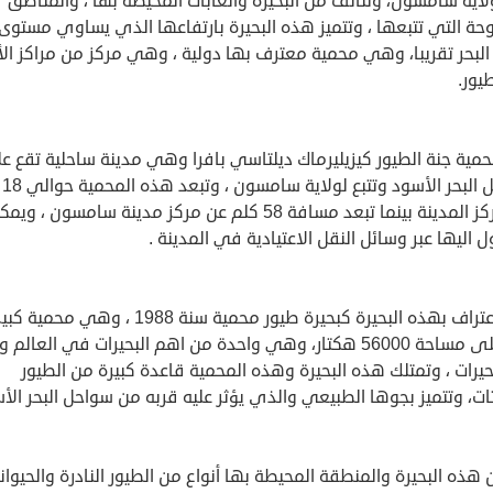
اية سامسون، وتتألف من البحيرة والغابات المحيطة بها ، والمناطق
حة التي تتبعها ، وتتميز هذه البحيرة بارتفاعها الذي يساوي مستوى
لبحر تقريبا، وهي محمية معترف بها دولية ، وهي مركز من مراكز الأ
يور.
حمية جنة الطيور كيزيليرماك ديلتاسي بافرا وهي مدينة ساحلية تقع ع
سواحل
عن مركز المدينة بينما تبعد مسافة 58 كلم عن مركز مدينة سامسون ، ويم
 اليها عبر وسائل النقل الاعتيادية في المدينة .
تم الاعتراف بهذه البحيرة كبحيرة طيور محمية سنة 1988 ، وهي محمية
تقع على مساحة 56000 هكتار، وهي واحدة من اهم البحيرات في العالم
يرات ، وتمتلك هذه البحيرة وهذه المحمية قاعدة كبيرة من الطيور
تات، وتتميز بجوها الطبيعي والذي يؤثر عليه قربه من سواحل البحر الأ
هذه البحيرة والمنطقة المحيطة بها أنواع من الطيور النادرة والحيوان