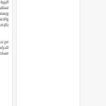
البرية
تستقر 
وبعضها
بالإضا
مع ندر
للدراس
مساحات