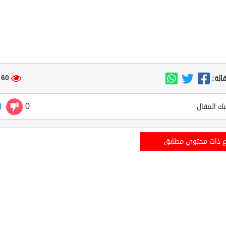
60 مشاهدة
الة:
0
ك المقال
ع ذات محتوي مطابق