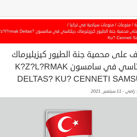
ة
/
منوعات
/
منوعات سياحية في تركيا
/
تعرف على محمية جنة الطيور كيزيليرماك ديلتاسي في سامسون mak Deltas
Ku? Cenneti 
ف على محمية جنة الطيور كيزيليرماك
ديلتاسي في سامسون K?Z?L?RMAK
DELTAS? KU? CENNETI SAM
:
رامي
-
11 سبتمبر, 2021