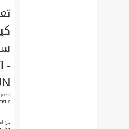
تع
كي
 -
UN
amsun
من اهم