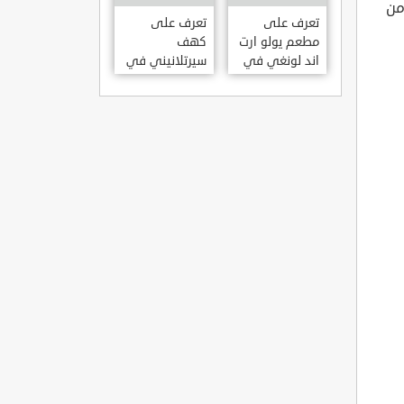
KILISESI
من
HATAY
تعرف على
تعرف على
مطعم يولو ارت
كهف
اند لونغي في
سيرتلانيني في
ازمير .. مطعم
ولاية ايدن .. من
بجدران متحف
اعاجيب الطبيعة
S?RTLANINI
YOLO ART &
MA?ARAS? –
LOUNGE ?
AYD?N
ZMIR