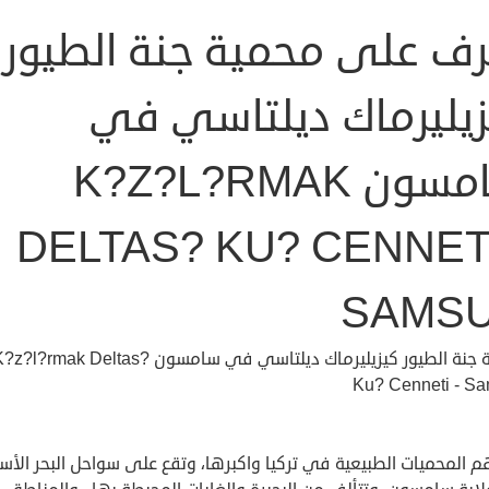
رف على محمية جنة الطيور
زيليرماك ديلتاسي في
سامسون K?Z?L?RMAK
DELTAS? KU? CENNETI
SAMS
محمية جنة الطيور كيزيليرماك ديلتاسي في سامسون z?l?rmak Deltas
Ku? Cenneti - S
 المحميات الطبيعية في تركيا واكبرها، وتقع على سواحل البحر الأس