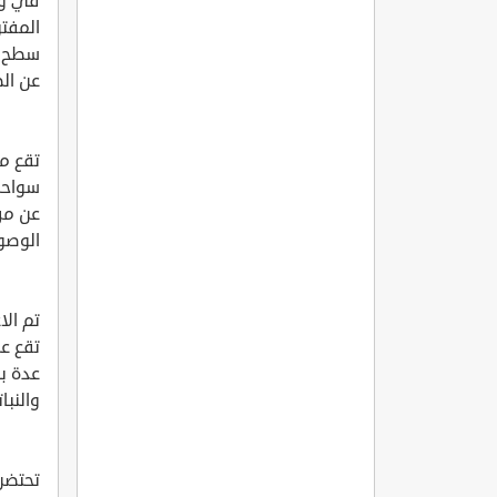
في ول
المفتو
سطح ا
عن الط
تقع م
الوصول
عدة بح
والنبا
تحتضن 