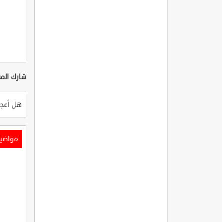
شارك المق
هل أعجب
مواضي