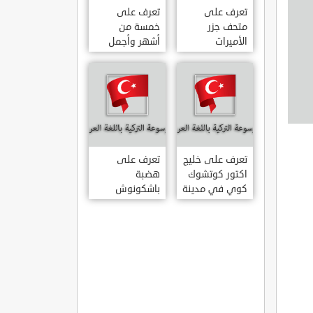
تعرف على
تعرف على
متحف جزر
خمسة من
الأميرات
أشهر وأجمل
ADALAR
قصور اسطنبول
MÜZESI
تعرف على خليج
تعرف على
اكتور كوتشوك
هضبة
كوي في مدينة
باشكونوش
داتشا الساحلية
الطبيعية في
AKTUR
مدينة كهرمان
KÜÇÜK KOY –
مرعش التركية
BA?KONU?
DATÇA
YAYLAS?
KAHRAMANMARA?