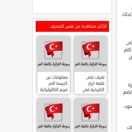
بحاث
الأكثر مشاهدة من نفس التصنيف
لى
 البحر الأسود وتتبع لولاية سامسون ، وتبعد هذه المحمية حوالي 18 كلم
كن
تعرف على
معلومات عن
قلعة ارباز
كنيسة الام
 كبيرة
التاريخية في
مريم الكاثوليكية
 وتضم
ولاية ايدن.. من
في هاتي .. من
القلاع الدولة
معالم المدينة
سود.
العثمانية
التاريخية
ARPAZ
والدينية
MERYEM ANA
KALESI AYDIN
KATOLIK
ات