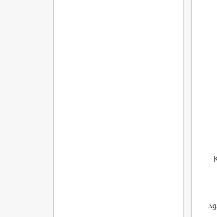
K??
ود