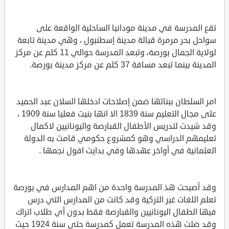
تقع المدرسة في مدينة مودانيا الساحلية الواقعة على
سواحل بحر مرمرة قبالة مدينة إسطنبول ، وهي مدينة تابعة
لولاية الجمال بورصة، وتبعد المدرسة حوالي 11 كلم عن مركز
المدينة بينما تبعد مسافة 37 كلم عن مركز مدينة بورصة.
امر السلطان ببنائها ضمن إصلاحات ادخلها السلان عبد الحميد
على مجال التعليم سنة 1839 الا انها بنيت فعليا سنة 1909 ،
وقد شيدت لتدريس الأطفال القبارصة واليونانيين لاكمال
تعليمهم الدراسي وهو كمشروع حكومي قامت به الدولة
العثمانية في أواخر عهدها وفي بدايت افول نجمها .
وقد أصبحت هذ المدرسة واحدة من اهم المدارس في بورصة
تعلم اللغات غير التركية وقد كانت من المدارس التي درس
فيها الطفال اليونانيين والقبارصة فقط بدون أي طلاب اتراك
وقد ضلت هذه المدرسة تعمل كمدرسة حتى سنة 1924 حيث