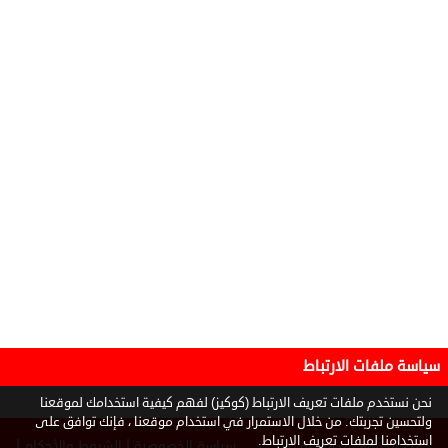
سياسة ملفات الارتباط
نحن نستخدم ملفات تعريف الارتباط (كوكيز) لفهم كيفية استخدامك لموقعنا
ولتحسين تجربتك. من خلال الاستمرار في استخدام موقعنا ، فإنك توافق على
استخدامنا لملفات تعريف الارتباط.
|
|
سياسة الخصوصية
الشروط والأحكام
جميع الحقوق محفوظة ©