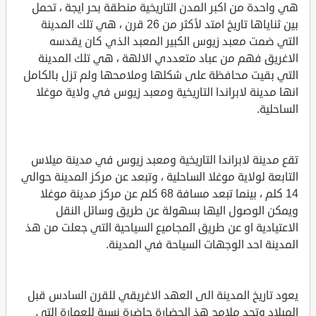
هي واحدة من اكبر المدن التاريخية منطقة بحر ايجة ، تحمل
بين ثناياها تاريخ امتد لأكثر من 26 قرن ، هي تلك المدينة
التي ضمت معبد زيوس الكبير المعبد الذي كان يقدسه
الاغريق فهم من عباد متعددي الالهة ، هي تلك المدينة
التي بقيت محافظة على شكلها وملامحها ولم تزل بالكامل
انها مدينة لابراندا التاريخية ومعبد زيوس في ولاية موغلا
الساحلية.
تقع مدينة لابراندا التاريخية ومعبد زيوس في مدينة ميلاس
التابعة لولاية موغلا الساحلية ، وتبعد عن مركز المدينة حوالي
14 كلم ، بينما تبعد مسافة 68 كلم عن مركز مدينة موغلا
ويمكن الوصول اليها بسهولة عن طريق وسائل النقل
الاعتيادية او عن طريق المجاميع السياحية التي جعلت من هذ
المدينة احد الوجهات السياحة في المدينة.
يعود تاريخ المدينة الى العهد الاغريقي للقرن السادس قبل
الميلاد وتجد ملامح هذ الحضارة حاضرة نسبة للعمارة التي