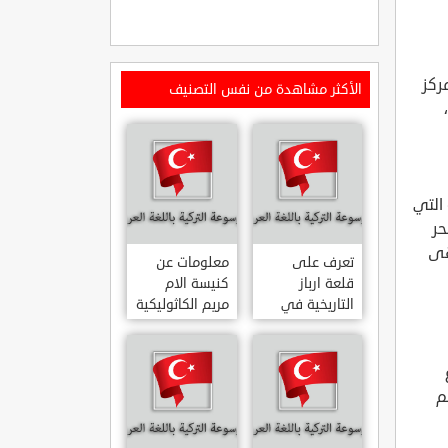
ركز
الأكثر مشاهدة من نفس التصنيف
8 كلم ،
التي
حر
هى
تعرف على
معلومات عن
قلعة ارباز
كنيسة الام
التاريخية في
مريم الكاثوليكية
ولاية ايدن.. من
في هاتي .. من
القلاع الدولة
معالم المدينة
العثمانية
التاريخية
ARPAZ
والدينية
م
MERYEM ANA
KALESI AYDIN
KATOLIK