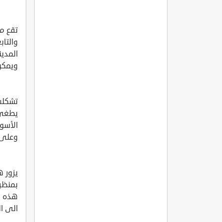
تقع مر
والتاب
ويمكن 
تشكلت 
يطغى 
الأسو
وعلى 
يزور ه
بمنظر 
هذه ا
الى ال