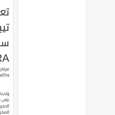
تع
تي
RA
nd?ra
واحدة 
على سو
الحجري
الصخري