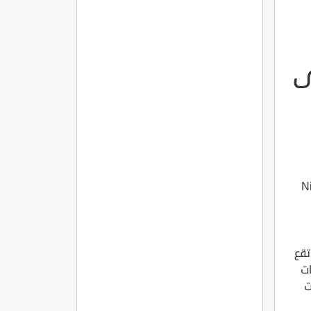
ى
 سواحل البحر الأسود Nihat
تقع
ات
ت