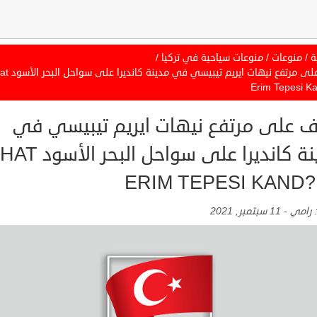
ة
/
منوعات
/
منوعات سياحية في تركيا
/
تعرف على مرتفع نيهات ايريم تي
Erim Tepesi K
ف على مرتفع نيهات ايريم تيبيسي في
مدينة كانديرا على سواحل البح
ERIM TEPESI KAND
:
رامي
-
11 سبتمبر, 2021