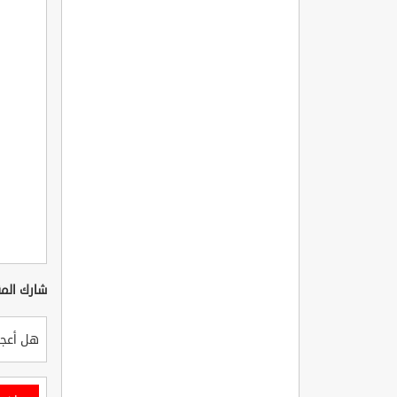
شارك المق
هل أعجب