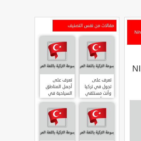
مقالات من نفس التصنيف
بيسي في مدينة كانديرا على سواحل البحر الأسود Nihat
ر الأسود NIHAT
تعرف على
تعرف على
تجول في تركيا
أجمل المناطق
وأنت مستلقي
السياحية في
على أريكتك
اسطنبول
..السياحة
المشهورة في
الافتراضية.
تركيا