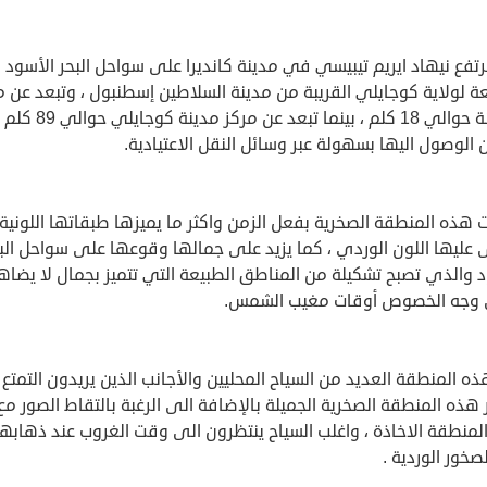
تفع نيهاد ايريم تيبيسي في مدينة كانديرا على سواحل البحر الأسود
عة لولاية كوجايلي القريبة من مدينة السلاطين إسطنبول ، وتبعد عن م
المدينة حوالي 18 كلم ، بينما تبعد عن مركز مدينة كوجايلي حوالي 9
الوصول اليها بسهولة عبر وسائل النقل الاعتيادية.
هذه المنطقة الصخرية بفعل الزمن واكثر ما يميزها طبقاتها اللونية 
عليها اللون الوردي ، كما يزيد على جمالها وقوعها على سواحل الب
د والذي تصبح تشكيلة من المناطق الطبيعة التي تتميز بجمال لا يضا
وجه الخصوص أوقات مغيب الشمس.
ذه المنطقة العديد من السياح المحليين والأجانب الذين يريدون التمتع
هذه المنطقة الصخرية الجميلة بالإضافة الى الرغبة بالتقاط الصور مع
لمنطقة الاخاذة ، واغلب السياح ينتظرون الى وقت الغروب عند ذهابه
صخور الوردية .