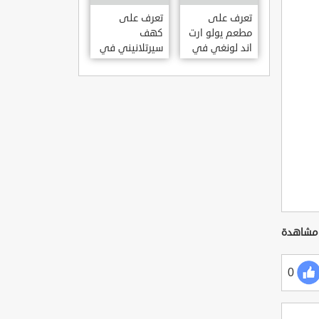
KILISESI
HATAY
تعرف على
تعرف على
مطعم يولو ارت
كهف
اند لونغي في
سيرتلانيني في
ازمير .. مطعم
ولاية ايدن .. من
بجدران متحف
اعاجيب الطبيعة
S?RTLANINI
YOLO ART &
MA?ARAS? –
LOUNGE ?
AYD?N
ZMIR
0