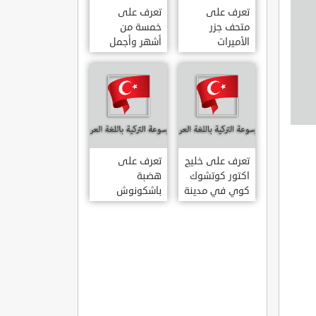
تعرف على
تعرف على
متحف جزر
خمسة من
الأميرات
أشهر وأجمل
ADALAR
قصور اسطنبول
MÜZESI
تعرف على خليج
تعرف على
اكتور كوتشوك
هضبة
كوي في مدينة
باشكونوش
داتشا الساحلية
الطبيعية في
AKTUR
مدينة كهرمان
KÜÇÜK KOY –
مرعش التركية
BA?KONU?
DATÇA
YAYLAS?
KAHRAMANMARA?