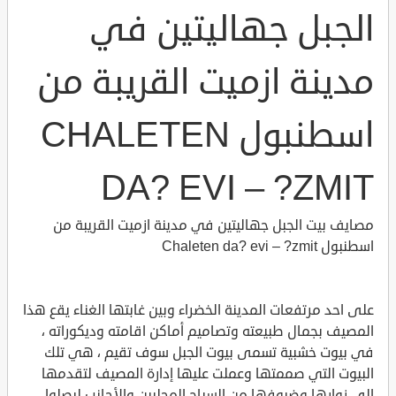
الجبل جهاليتين في
مدينة ازميت القريبة من
اسطنبول CHALETEN
DA? EVI – ?ZMIT
مصايف بيت الجبل جهاليتين في مدينة ازميت القريبة من
اسطنبول Chaleten da? evi – ?zmit
على احد مرتفعات المدينة الخضراء وبين غابتها الغناء يقع هذا
المصيف بجمال طبيعته وتصاميم أماكن اقامته وديكوراته ،
في بيوت خشبية تسمى بيوت الجبل سوف تقيم ، هي تلك
البيوت التي صممتها وعملت عليها إدارة المصيف لتقدمها
الى زوارها وضيوفها من السياح المحليين والأجانب ليصلوا