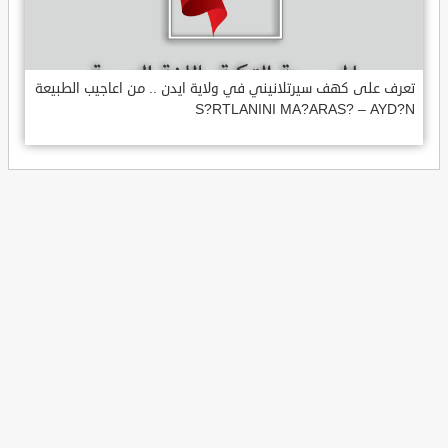
تعرف على كهف سيرتلانيني في ولاية ايدن .. من اعاجيب الطبيعة
S?RTLANINI MA?ARAS? – AYD?N