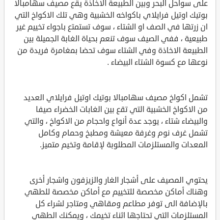
على سواحل البحر وبين الطبيعة الاخاذة يقع مصيف سهامبالا
بوتيك اوتيل فرايلاي باكواخه الخشبية وهي تلك الاكواخ التي
ان زرتها في الصف او الشتاء ، سوف تستمتع باجواء تخييم غير
طبيعية ، ففي الصيف سوف تنعم بحياة الغابة الجميلة بين
الطبيعة الاخاذة وفي الشتاء سوف تحضا بمغامرة فريدة من
نوعها مع كسوة الشتاء البيضاء .
تشمل اكواخ مصيف سهامبالا بوتيك اوتيل فرايلاي العديد
من الاكواخ الخشبية التي تقع بين الغابات الخضراء صيفا
والبيضاء شتاء ، يوجد عدة أنواع واحجام من الاكواخ ، والتي
تشمل غرف نوم وغرفة معيشة ومطبخ وحمام وكامل
المعدات والمستلزمات المطلوبة لإقامة وتخيم متميز.
يحتوي المصيف على أشجار الغار والزيزفون واشجار أخرى
وهناك أماكن مخصصة للتخييم مع أماكن مخصصة للطهي
بالإضافة الى توفر مطاعم ومقاهي ومتاجر لشراء كل
المستلزمات التي تحتاجها اثناء تخيمك ، ويمكنك الطهي