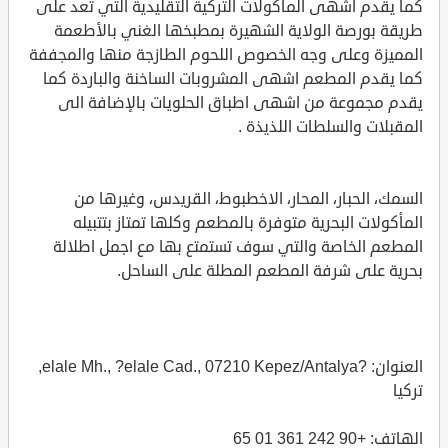
كما يقدم اشهى المأكولات التركية التقليدية التي تعد على
طريقة بورصة الولاية الشهيرة بمطبخها الغني بالأطعمة
المميزة وعلى وجه الخصوص اللحوم الطازجة منها والمجففة
كما يقدم المطعم اشهى المشروبات الساخنة والباردة كما
يقدم مجموعة من اشهى اطباق الحلويات بالإضافة الى
المقبلات والسلطات اللذيذة .
السمك، الحبار، المحار، الاخطبوط، القريدس، وغيرها من
المأكولات البحرية متوفرة بالمطعم وكلها تمتاز بتتبيله
المطعم الخاصة والتي سوف تستمتع بها مع اجمل اطلالة
بحرية على شرفة المطعم المطلة على الساحل.
العنوان: ?elale Mh., ?elale Cad., 07210 Kepez/Antalya,
تركيا
الهاتف: +90 242 361 01 65