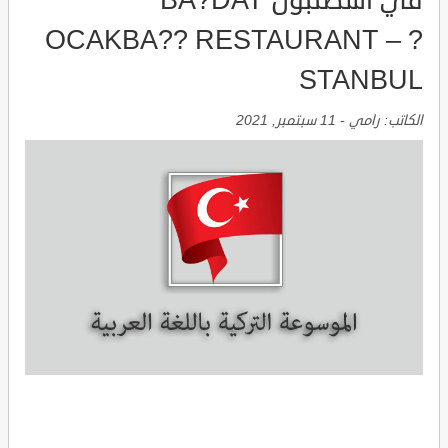
في اسطنبول BA?DAT
OCAKBA?? RESTAURANT – ?
STANBUL
الكاتب:
رامي
-
11 سبتمبر, 2021