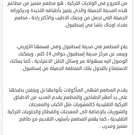
من الفروع في الولايات التركية ، هو مطعم متميز من مطاعم
هذه المدينة الجميلة والذي يتميز بأطباقه اللذيذة وديكوراته
الجميلة التي تجعل من وجبتك الاطيب والأكثر راحة ، مطعم
بغداد اوجاك باشا في إسطنبول.
يقع المطعم في مدينة إسطنبول وفي قسمها الأوربي،
ويبعد عن مركز مدينة إسطنبول حوالي 14 كلم ، ويمكنك
الوصول اليه بسهولة عبر وسائل النقل الاعتيادية ، كما يمكنك
الاستمتاع بالتجول بتلك المنطقة الجميلة من إسطنبول .
يقدم المطعم اشهى المأكولات بأنواعها بل ويتفنن بطبخها
على يد أمهر الطباخين والمطعم يقدم العديد من الاطباق
التركية التقليدية كالمشويات مثل الكباب والمعجنات
والشوربات بالإضافة الى المعجنات والفطائر والحلويات التركية
التقليدية ، كما يهتم المطعم بأسلوب التقديم مع طاقم
متميز ومدرب .