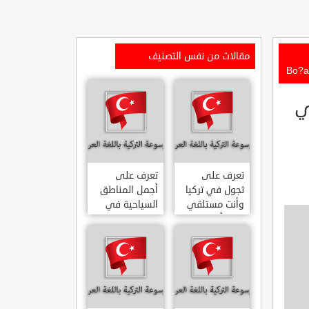
مقالات من نفس التصنيف
ي
تعرف على
تعرف على
تجول في تركيا
أجمل المناطق
وأنت مستلقي
السياحية في
على أريكتك
اسطنبول
..السياحة
المشهورة في
الافتراضية.
تركيا