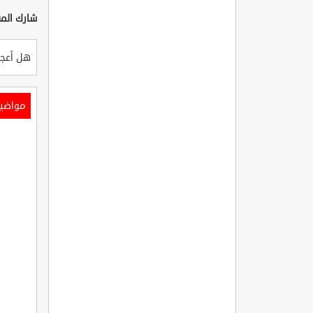
شارك المق
هل أعجب
مواضي