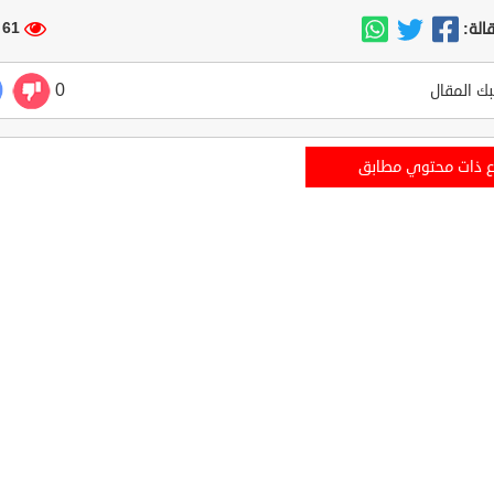
61 مشاهدة
الة:
0
ك المقال
ع ذات محتوي مطابق