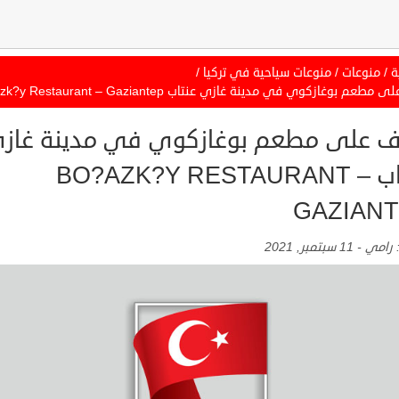
ة
/
منوعات
/
منوعات سياحية في تركيا
/
طعم بوغازكوي في مدينة غازي عنتاب Bo?azk?y Restaurant – Gaziantep
ف على مطعم بوغازكوي في مدينة غاز
عنتاب BO?AZK?Y RESTAURANT –
GAZIAN
:
رامي
-
11 سبتمبر, 2021