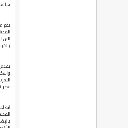
يحافظ
يقع م
الى ال
بالقرب
يقدم ا
واسكند
البحري
عصرية 
انه اح
المطع
بالإضا
الأخرى