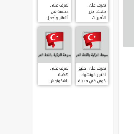
تعرف على
تعرف على
متحف جزر
خمسة من
الأميرات
أشهر وأجمل
ADALAR
قصور اسطنبول
MÜZESI
تعرف على خليج
تعرف على
اكتور كوتشوك
هضبة
كوي في مدينة
باشكونوش
داتشا الساحلية
الطبيعية في
AKTUR
مدينة كهرمان
KÜÇÜK KOY –
مرعش التركية
BA?KONU?
DATÇA
YAYLAS?
KAHRAMANMARA?