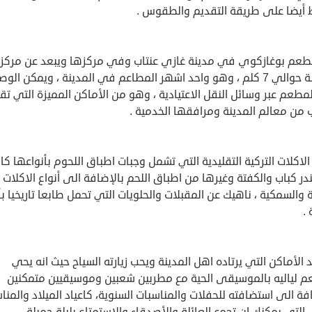
 أيضا على طريقة التقديم والطقوس .
طعم بوغازكوي في مدينة غازي عنتاب وفي مركزها ويبعد عن مركز
المدينة حوالي 7 كلم ، وهو واحد اشهر المطاعم في المدينة ، ويمكن الو
مطعم عبر وسائل النقل الاعتيادية ، وهو من الأماكن المميزة التي تق
 من معالم المدينة ومرافقها الخدمية .
لاكلات التركية التقليدية التي تشمل وجبات اطباق اللحوم بأنواعها كا
ر كباب والكفتة وغيرها من اطباق اللحم بالإضافة الى أنواع الاكلات
ة والسمكية ، ناهيك عن المقبلات والحلويات التي تحمل طابعا تاريخيا ب
.
د الأماكن التي يرتاده اهل المدينة ويحب زيارته السياح حيث انه يحي
م لياليه بالموسيقى الحية مع مطربين شعبين وموسيقيين متمكنين
فة الى استضافته للحفلات والمناسبات السنوية، كاعياد الميلاد والمنا
 التي يمكنك ان تجمع العائلة والأصدقاء والاستمتاع بليلة جميلة.