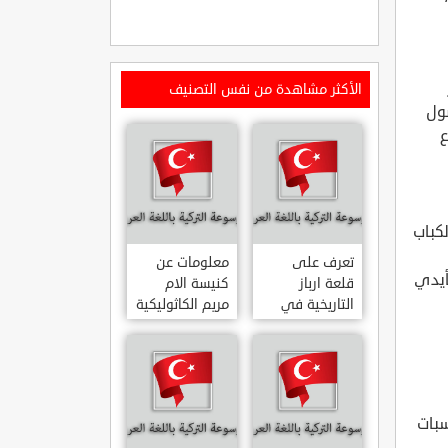
الأكثر مشاهدة من نفس التصنيف
صول
ع
لكباب
تعرف على
معلومات عن
أيدي
قلعة ارباز
كنيسة الام
التاريخية في
مريم الكاثوليكية
ولاية ايدن.. من
في هاتي .. من
القلاع الدولة
معالم المدينة
العثمانية
التاريخية
ARPAZ
والدينية
MERYEM ANA
KALESI AYDIN
سبات
KATOLIK