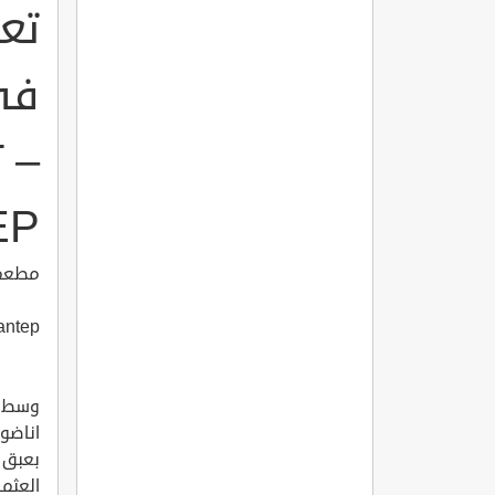
تع
 –
EP
مطعم 
antep
وسط م
اناضو
بعبق 
العثم