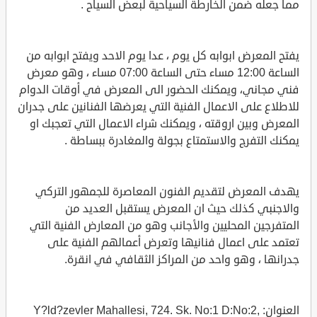
مما جعله ضمن الخارطة السياحية لبعض السياح .
يفتح المعرض ابوابه كل يوم ، عدا يوم الاحد ويفتح ابوابه من
الساعة 12:00 مساء حتى الساعة 07:00 مساء ، وهو معرض
فني مجاني، ويمكنك الحضور الى المعرض في أوقات الدوام
للاطلاع على الاعمال الفنية التي يعرضها الفنانين على جدران
المعرض وبين اروقته ، ويمكنك شراء الاعمال التي تعجبك او
يمكنك التفرج والاستمتاع بجولة والمغادرة ببساطة .
يهدف المعرض لتقديم الفنون المعاصرة للجمهور التركي
والاجنبي كذلك حيث ان المعرض يستقبل العديد من
المتفرجين المحليين والأجانب وهو من المعارض الفنية التي
تعتمد على اعمال فنانيها وتعرض أعمالهم الفنية على
جدرانها ، وهو واحد من المراكز الثقافي في انقرة.
العنوان: Y?ld?zevler Mahallesi, 724. Sk. No:1 D:No:2,