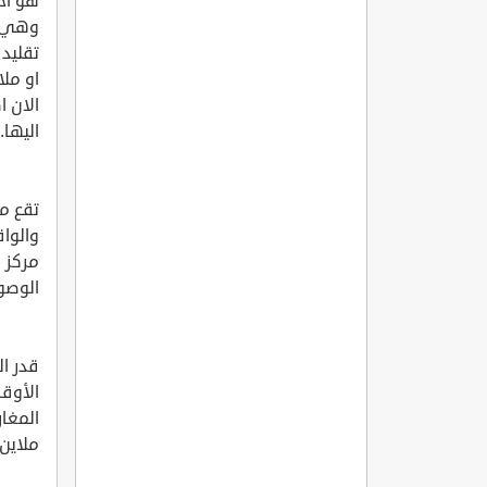
هو اح
وهي م
تقليدي
او ملا
الان 
اليها.
الوصول
الأوق
المغار
ملاين 