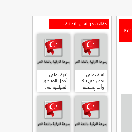
مقالات من نفس التصنيف
تعرف على مغارة كوشيكبوكو في مدينة مرسين الساحلية .. مغارة بعمر 20 الف سنة K??
تعرف على
تعرف على
تجول في تركيا
أجمل المناطق
وأنت مستلقي
السياحية في
على أريكتك
اسطنبول
..السياحة
المشهورة في
الافتراضية.
تركيا