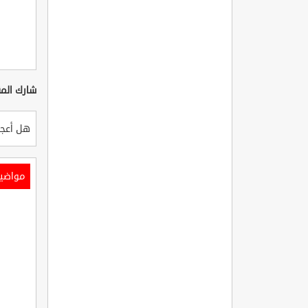
شارك المق
هل أعجب
مواضي