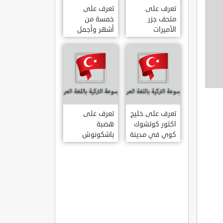
تعرف على
تعرف على
متحف جزر
خمسة من
الأميرات
أشهر وأجمل
ADALAR
قصور اسطنبول
MÜZESI
تعرف على خليج
تعرف على
اكتور كوتشوك
هضبة
كوي في مدينة
باشكونوش
داتشا الساحلية
الطبيعية في
AKTUR
مدينة كهرمان
KÜÇÜK KOY –
مرعش التركية
BA?KONU?
DATÇA
YAYLAS?
KAHRAMANMARA?