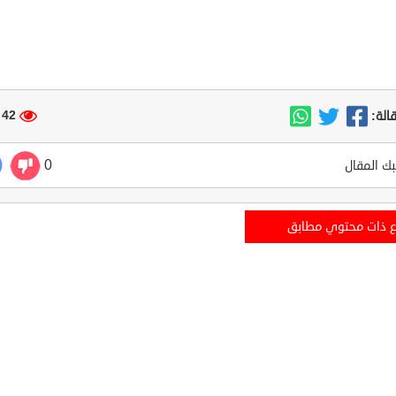
42 مشاهدة
الة:
0
ك المقال
ع ذات محتوي مطابق