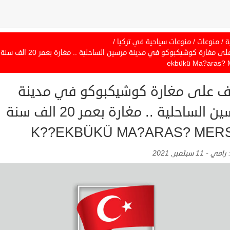
ة
/
منوعات
/
منوعات سياحية في تركيا
/
ekbükü Ma?aras? 
ف على مغارة كوشيكبوكو في مدينة
مرسين الساحلية .. مغارة بعمر 20 الف سنة
K??EKBÜKÜ MA?ARAS? MER
:
رامي
-
11 سبتمبر, 2021