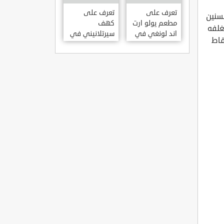
KILISESI
HATAY
تعرف على
تعرف على
لسنين
مطعم يولو ارت
كهف
غلفه
اند لونغي في
سيرتلانيني في
قاط
ازمير .. مطعم
ولاية ايدن .. من
بجدران متحف
اعاجيب الطبيعة
S?RTLANINI
YOLO ART &
MA?ARAS? –
LOUNGE ?
AYD?N
ZMIR