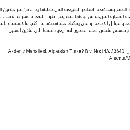
التمتع بمشاهدة المناظر الطبيعية التي خطتها يد الزمن عبر ملايين ا
 المغارة الفريدة من نوعها حيث يصل طول المغارة عشرات الامتار، ت
د والنوازل الاخاذة، والتي يمكنك مشاهدتها عن كثب والاستمتاع بالت
 وتحسس ملمس هذه الصخور التي يعود عمها الى ملاين السنين.
العنوان: Akdeniz Mahallesi, Alparslan Türke? Blv. No:143, 33640
Anamur/M