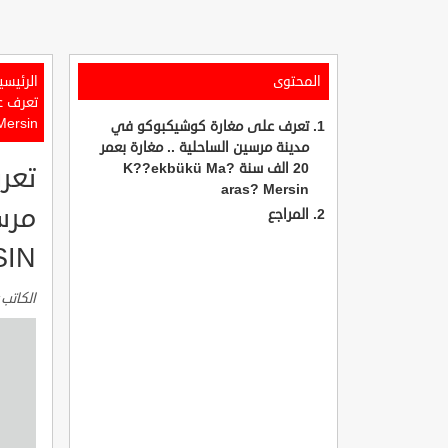
المحتوى
الرئيسي
Mersin
تعرف على مغارة كوشيكبوكو في
مدينة مرسين الساحلية .. مغارة بعمر
20 الف سنة K??ekbükü Ma?
تعر
aras? Mersin
المراجع
SIN
الكاتب