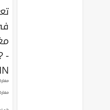
تع
في
 -
IN
مغارة
مغارة بعمر 20 الف سنة n