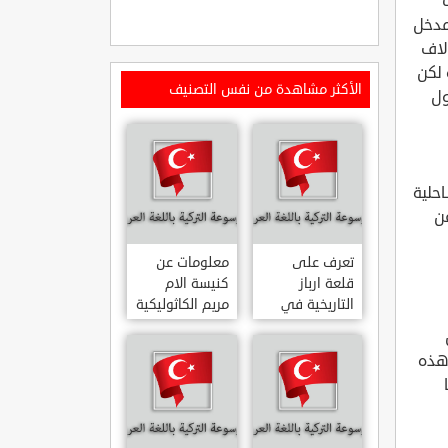
مدخل
لاف
 لكن
الأكثر مشاهدة من نفس التصنيف
ول
سين الساحلية
ارة حوالي 9 كلم عن
تعرف على
معلومات عن
قلعة ارباز
كنيسة الام
التاريخية في
مريم الكاثوليكية
ولاية ايدن.. من
في هاتي .. من
القلاع الدولة
معالم المدينة
 هذه
العثمانية
التاريخية
ARPAZ
والدينية
MERYEM ANA
KALESI AYDIN
KATOLIK