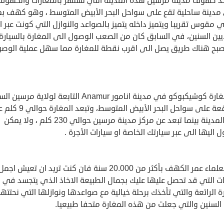
د كهوف مدينة مرسين هذه المدينة التي تشتهر بالمغارات والكهوف
دينة ساحلية تقع على سواحل البحر الأبيض المتوسط ، وهو كهف ب
 مقوس تقريبا ويتميز داخله يتميز بالصواعد والنوازل التي كونت عبر ا
يين السنين، في السابق كان من الصعب الوصول الى المغارة بالسيارة
اصبح هناك طريق يصل الى اقرب نقطة للمغارة مما سهل عملية الوص
تقع مغارة كوشيكبوكو في مدينة انامور Anamur التابعة لولاية مر
والواقعة على سواحل البحر الأبيض المتوسط، وتبعد المغ
مركز المدينة بينما تبعد عن مركز مدينة مرسين حوالي 230 كلم ، ولا يمكن
 اليها الى عبر سيارتك الخاصة او سيارات الأجرة .
قدر العلماء عمر الكهف بأكثر من 20.000 سنة فان كنت تريد ان تعيش اجمل
ات التي قد تحصل عليها عليك بجمال الطبيعة الاخاذ الذي يتجسد في
ة الرائعة والتي تأخذك برحلة خيالية مع صواعدها ونوازلها التي نحتتها
السنين والتي جعلت من هذه المغارة متحفا طبيعيا.