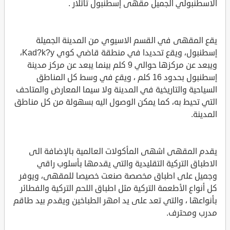
الاسطنبولي الجميل مقهى إسطنبول تاتلار .
يقع المقهى في القسم الاسيوي من المدينة الجميلة
إسطنبول، ويقع تحديدا في منطقة قاضي كوي Kad?k?y،
ويبعد عن مركزها حوالي 9 كلم بينما يبعد عن مركز مدينة
إسطنبول بحدود 16 كلم ، ويقع في وسط كل المناطق
السياحية والتاريخية في المدينة ولا سيما المعارض والمتاحف
التي تحيط به، كما يمكن الوصول اليه بسهولة من كل مناطق
المدينة.
يقدم المقهى اشهى المأكولات العالمية بالإضافة الى
الاطباق التركية التقليدية والتي يقدمها بأسلوب راقي
وجميل على اطباق مخصصة صنعت خصيصا للمقهى، ويوفر
كل أنواع الأطعمة التركية مثل اطباق اللحم التركية والفطائر
بأنواعها ، والتي تعد على يد امهر الطباخين ويقدم بيد طاقم
مدرب ومحترف.