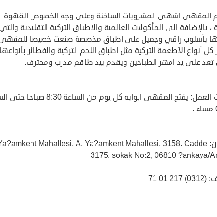
 المقهى اشهى المشروبات الساخنة وعلى وجه الخصوص القهوة
ة ، بالإضافة الى المأكولات العالمية والاطباق التركية التقليدية والتي
ا بأسلوب راقي وجميل على اطباق مخصصة صنعت خصيصا للمقهى،
كل أنواع الأطعمة التركية مثل اطباق اللحم التركية والفطائر بأنواعها 
 تعد على يد امهر الطباخين ويقدم بيد طاقم مدرب ومحترف.
ساعات العمل: يفتح المقهى ابوابه كل يوم من الساعة 8:30 ص
.
العنوان: Ya?amkent Mahallesi, A, Ya?amkent Mahallesi, 3158. Cadde
3175. sokak No:2, 06810 ?ankaya/A
 217 01 71