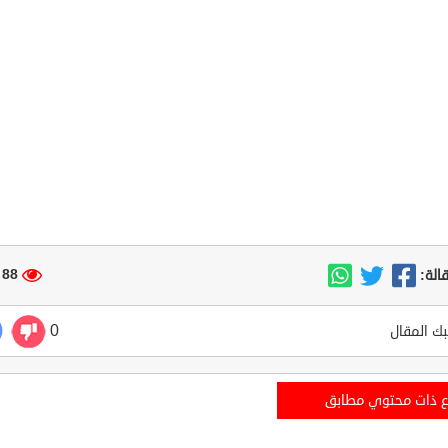
88 مشاهدة
الة:
0
ك المقال
ع ذات محتوي مطابق