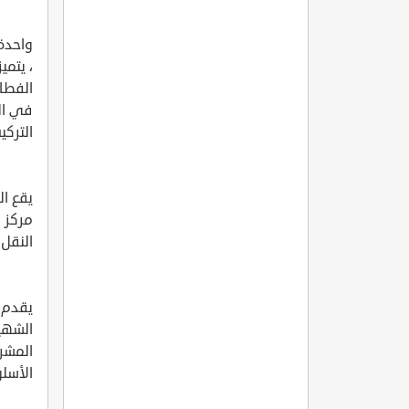
واحدة 
، يتم
الفطائ
في الم
التركي
يقع ا
النقل 
يقدم 
الشهير
المشر
الأسلو