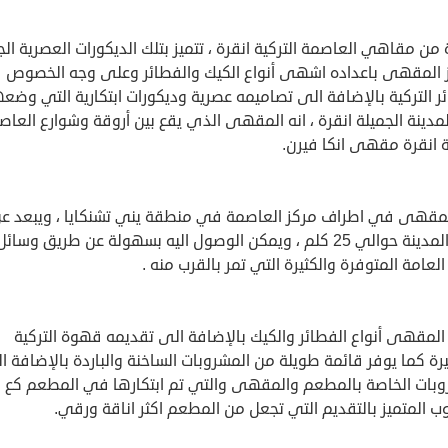
من مقاهي العاصمة التركية انقرة ، تتميز بتلك الديكورات العصرية الج
يز المقهى باعداده اشهى أنواع الكيك والفطائر وعلى وجه الخصوص
ر التركية بالإضافة الى تصاميمه عصرية وديكورات ابتكارية التي وضعه
دينة الجميلة انقرة ، انه المقهى الذي يقع بين أروقة وشوارع العاص
ة انقرة مقهى انكا فيرن.
لمقهى في اطراف مركز العاصمة في منطقة يني تشنكايا ، ويبعد ع
مركز المدينة حوالي 25 كلم ، ويمكن الوصول اليه بسهولة عن طريق وسائل
العامة المتوفرة والكثيرة التي تمر بالقرب منه .
المقهى أنواع الفطائر والكيك بالإضافة الى تقديمه قهوة التركية
ة كما يوفر قائمة طويلة من المشروبات الساخنة والباردة بالإضافة ا
وبات الخاصة بالمطعم والمقهى والتي تم ابتكارها في المطعم كع
ب المتميز بالتقديم التي تجعل من المطعم اكثر اناقة ورقي.