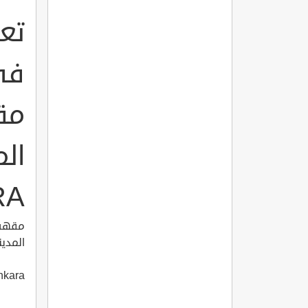
تع
في 
مق
RA
مقهى 
المدين
nkara