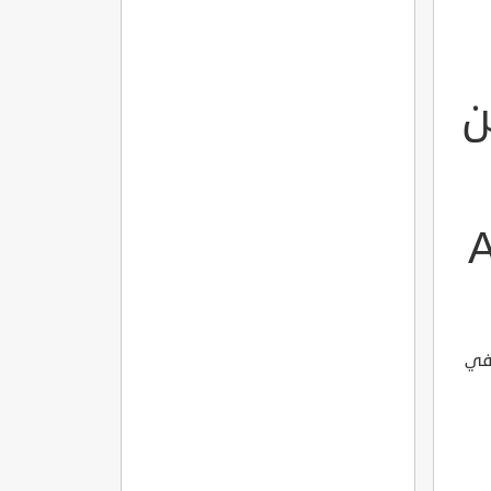
ن
-
 في