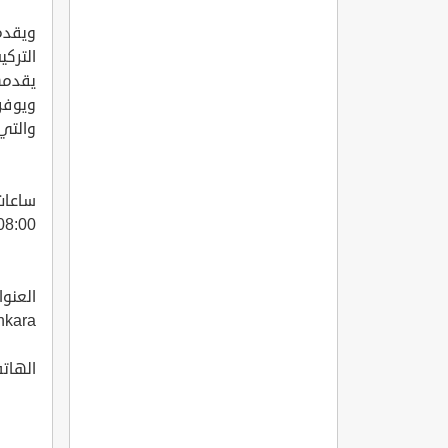
ويقدم
التركي
يقدمه
ويوفر 
والتي
08:00 مساء 
nkara
الهاتف: (0312)