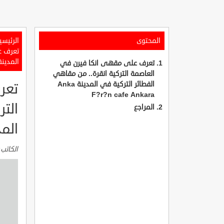
المحتوى
الرئيسي
تعرف ع
المدينة F?r?n cafe Ankara
تعرف على مقهى انكا فيرن في
العاصمة التركية انقرة.. من مقاهي
الفطائر التركية في المدينة Anka
تعر
F?r?n cafe Ankara
التر
المراجع
المدينة NKARA
الكاتب