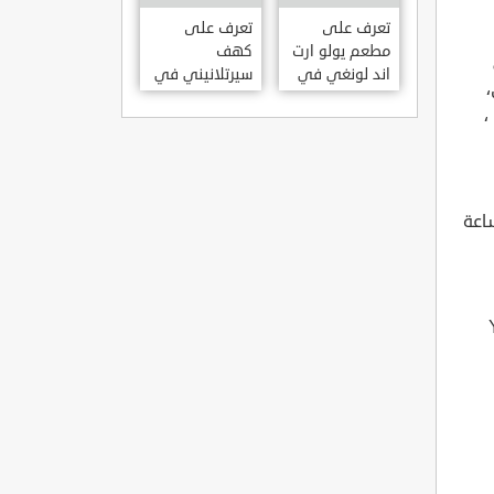
KILISESI
HATAY
تعرف على
تعرف على
مطعم يولو ارت
كهف
اند لونغي في
سيرتلانيني في
ازمير .. مطعم
ولاية ايدن .. من
،
بجدران متحف
اعاجيب الطبيعة
S?RTLANINI
YOLO ART &
MA?ARAS? –
LOUNGE ?
AYD?N
ZMIR
باحا حتى الساعة