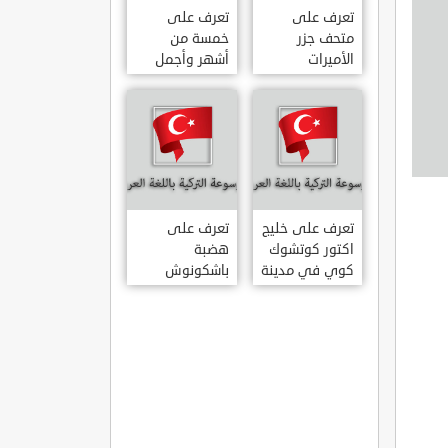
تعرف على
تعرف على
متحف جزر
خمسة من
الأميرات
أشهر وأجمل
ADALAR
قصور اسطنبول
MÜZESI
تعرف على خليج
تعرف على
اكتور كوتشوك
هضبة
كوي في مدينة
باشكونوش
داتشا الساحلية
الطبيعية في
AKTUR
مدينة كهرمان
KÜÇÜK KOY –
مرعش التركية
BA?KONU?
DATÇA
YAYLAS?
KAHRAMANMARA?