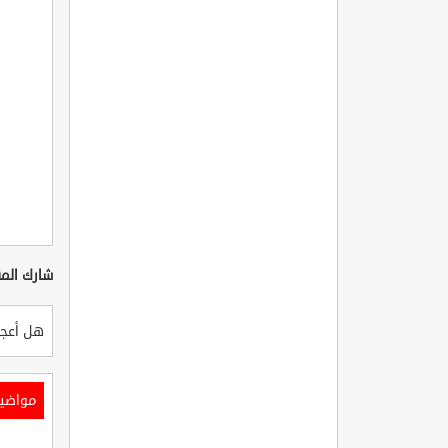
شارك المق
هل أعجب
مواضي