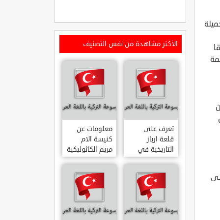
ميلة
الأكثر مشاهدة من نفس التصنيف
ا
مة
ن
تعرف على
معلومات عن
قلعة ارباز
كنيسة الام
التاريخية في
مريم الكاثوليكية
ولاية ايدن.. من
في هاتي .. من
القلاع الدولة
معالم المدينة
لى
العثمانية
التاريخية
ARPAZ
والدينية
MERYEM ANA
KALESI AYDIN
KATOLIK