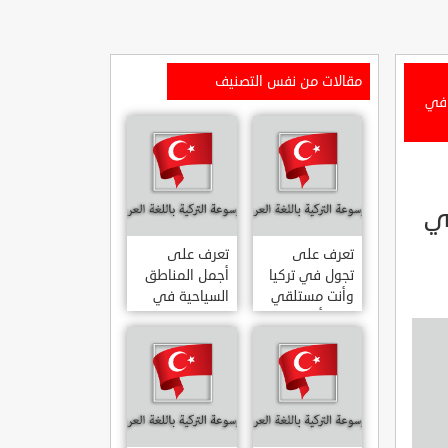
مقالات من نفس التصنيف
 في
في
تعرف على
تعرف على
تجول في تركيا
أجمل المناطق
وأنت مستلقي
السياحية في
على أريكتك
اسطنبول
..السياحة
المشهورة في
الافتراضية.
تركيا