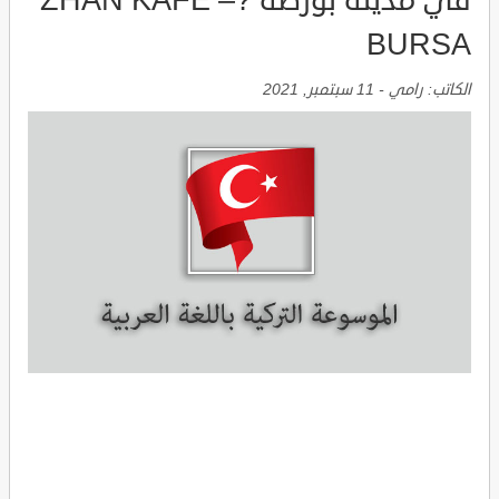
في مدينة بورصة ?ZHAN KAFE –
BURSA
الكاتب:
رامي
-
11 سبتمبر, 2021