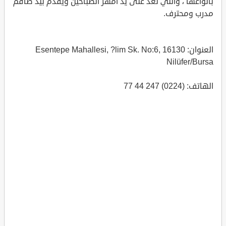
بأنواعها ، والتي تعد على يد امهر الطباخين ويقدم بيد طاقم
مدرب ومحترف.
العنوان: Esentepe Mahallesi, ?lim Sk. No:6, 16130
Nilüfer/Bursa
الهاتف: (0224) 247 44 77