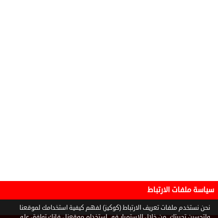
سياسة ملفات الارتباط
نحن نستخدم ملفات تعريف الارتباط (كوكيز) لفهم كيفية استخدامك لموقعنا
ولتحسين تجربتك. من خلال الاستمرار في استخدام موقعنا ، فإنك توافق على