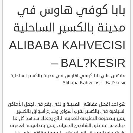
بابا كوفي هاوس في
مدينة بالكسير الساحلية
ALIBABA KAHVECISI
– BAL?KESIR
مقهى علي بابا كوفي هاوس في مدينة بالكسير الساحلية
Alibaba Kahvecisi – Bal?kesir
هو احد افضل مقاهي المدينة والذي يقع في اجمل الأماكن
السياحية في بالكسير بقرب أسواق وشارع أسواق بالكسير
يتميز بتصميمه التقليدية للمدينة الرائع يجعلك تشاهد كل ما
حولك من مناطق الشاطئ الجميلة ، يتميز بتصاميمه العصرية
واستراحاته المريحة ، انه المقهى المتميز مقهى علي بابا