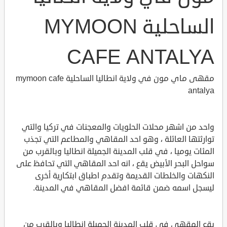
الساحلية MYMOON
CAFE ANTALYA
مقهى ماي مون في ولاية انطاليا الساحلية mymoon cafe
antalya
واحد من اشهر محلات الحلويات والمعجنات في تركيا والتي
توارثتها العائلة ، وهو احد المقاهي والمطاعم التي تجذب
المئات يوميا ، في قلب المدينة الجميلة انطاليا وبالقرب من
سواحل البحر الأبيض يقع ، انه احد المقاهي التي تحافظ على
النكهات والخلطات القديمة وتقدم اطباق ابتكارية أخرى
ليسجل اسمه ضمن قائمة افضل المقاهي في المدينة.
يقع المقهى في قلب المدينة الجميلة انطاليا وبالقرب من