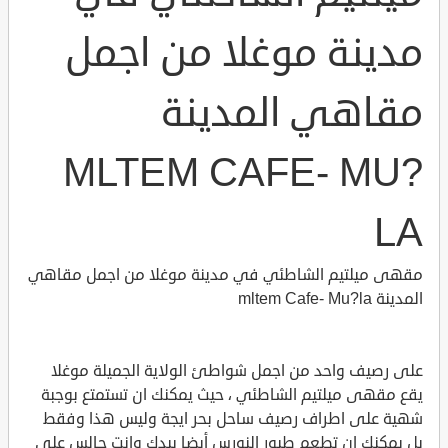
مدينة موغلا من اجمل
مقاهي المدينة
MLTEM CAFE- MU?
LA
مقهى ميلتيم الشاطئي في مدينة موغلا من اجمل مقاهي
المدينة mltem Cafe- Mu?la
على رصيف واحد من اجمل شواطئ الولاية الجميلة موغلا
يقع مقهى ميلتيم الشاطئي ، حيث يمكنك ان تستمتع بوجبة
شهية على اطراف رصيف ساحل بحر ايجة وليس هذا وفقط
بل يمكنك ان تطعم طيور النورس أيضا بيدك وانت جالس على