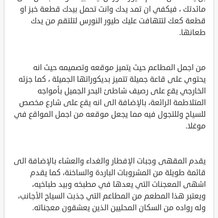
مائدتك ، فيكفي ان تمد يدك وانت تحمل بيدك قطعة خبز او
قطعة كعك لتتهافت عليك طيور النورس لتلتقم من يدك
طعانها.
من اجمل المطاعم حيث يتميز موقعه وتصميمه حيث انه
يحتوي على قاعة جميلة تتميز بديكوراتها الجميلة ، كما جزئه
الخارجي يقع على رصيف شاطئ البحر الجميل بأمواجه
المتلاطمة الرائعة، بالإضافة الى انه يقع على شارع مخصص
للسياح وللتجول فيه مما يجعل موقعه من اجمل المواقع في
موغلا.
يقدم المقهى وجبات الإفطار والغداء والعشاء بالإضافة الى
قائمة طويلة من المشروبات الباردة والساخنة، كما يقدم
اشهى المعجنات التي يعدها في مطبخه وبيد طباخيه،
ويعتبر هذا المطعم من المطاعم التي جذبت السياح الأجانب،
وله رواده من السكان المحليين الذين يعشقون معجناته.