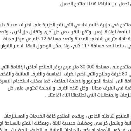
تحمل بين ثناياها هذا المنتجع الجميل.
منتجع في جزيرة كاليم اداسي التي تقع الجزيرة على اطراف مدينة دل
Dikili التابعة لولاية ازمير ، وتقع بالقرب من جزر أخرى وتقابل جزر أخرى ، وتبع
مسافة 450 متر عن شاطئ المدينة وتبعد مسافة 12 كلم عن مركز مدينة
بعد مسافة 117 كلم ، ولا يمكن الوصول اليها الا عبر القوارب .
يقع المنتجع على مساحة 30.000 متر مربع يوفر المنتجع أماكن الإقامة التي
تحتوي 80 غرفة وجناح والتي تضم الغرف القياسية والغرف العائلية والفخم
فة الى الجنحة الجونيور والاجنحة الملكية ، كما يمكنك استخدام الاسرة
فية في الغرف مجانا ، وكل هذه الغرف والاجنحة تحتوي على كل
زمات والمتطلبات التي تحتاجها اثناء اقامتك .
المنتجع شاطئه الخاص ، ويقدم المنتجع كافة الخدمات والمستلزمات
ية ويشمل كراسي ومضلات حديدية ثابتة ، ويمكنك التمتع بالسباحة او
او ركوب الأمواج او ركوب الدراجات المائية او التحليق بالمضلات ، والكث