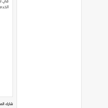
في أرو
الخدما
شارك المق