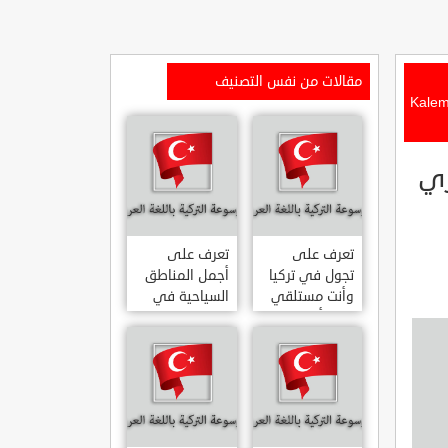
مقالات من نفس التصنيف
Kalem Adas? O –
ري
تعرف على
تعرف على
تجول في تركيا
أجمل المناطق
وأنت مستلقي
السياحية في
على أريكتك
اسطنبول
..السياحة
المشهورة في
الافتراضية.
تركيا