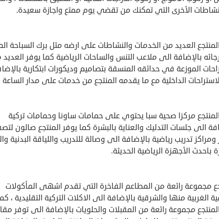
نشاطات الأخرى التي تمكنك من تقضي يوم ممتع واجازة سعيدة.
لمنتجع العديد من الخدمات والنشاطات على ارضه مثل برك السباحة الم
ائه بالإضافة الى ملاعب التنس والساحات الرياضية كما يوفر العديد 
احات الموزعة في حدائقه المنسقة بتصاميم وديكورات ابتكارية بالإضا
استراحات الداخلية مع ما يقدمه المنتجع من خدمات على مدار الساعة .
المنتجع مركزا صحية سبا يحتوي على حمامات ساونا وحمامات تركية
فة الى جلسات التدليك والعناية بالبشرة كما يوفر المنتجع صالون لتص
ومراكز تدريب رياضية بالإضافة الى وصالة للتدريب واللياقة البدنية وا
باحدث الأجهزة الرياضية الحديثة.
جع مجموعة رائعة من المطاعم الفاخرة التي تقدم اشهى المأكولات
ية الغربية منها والشرقية بالإضافة الى الاكلات التركية التقليدية ، كما
المنتجع مجموعة رائعة من المقبلات والحلويات بالإضافة الى توفر م