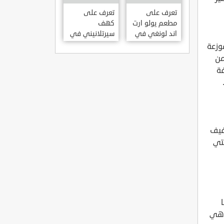
KILISESI
HATAY
تعرف على
تعرف على
مطعم يولو ارت
كهف
اند لونغي في
سيرتلانيني في
ازمير .. مطعم
ولاية ايدن .. من
وزعة
بجدران متحف
اعاجيب الطبيعة
من
S?RTLANINI
YOLO ART &
فة
MA?ARAS? –
LOUNGE ?
AYD?N
ZMIR
فيف
لتي
قاهي