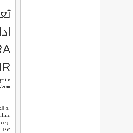
تع
اد
RA
IR
?zmir
انه ال
تمتلك 
اريجه 
هذا ال