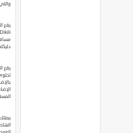
والتي 
يقع ال
دليكلي ، بينما ت
بالإضا
الإضا
المستل
يمتلك 
الشاطئ
الغوص 