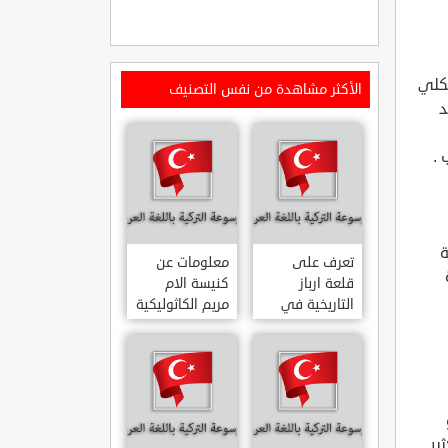
يكلي
الأكثر مشاهدة من نفس التصنيف
د
ة
تعرف على
معلومات عن
قلعة ارباز
كنيسة الام
التاريخية في
مريم الكاثوليكية
ولاية ايدن.. من
في هاتي .. من
القلاع الدولة
معالم المدينة
العثمانية
التاريخية
ARPAZ
والدينية
MERYEM ANA
KALESI AYDIN
KATOLIK
ير