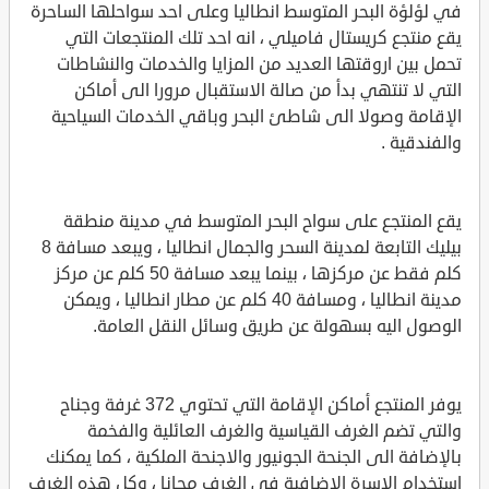
في لؤلؤة البحر المتوسط انطاليا وعلى احد سواحلها الساحرة
يقع منتجع كريستال فاميلي ، انه احد تلك المنتجعات التي
تحمل بين اروقتها العديد من المزايا والخدمات والنشاطات
التي لا تنتهي بدأ من صالة الاستقبال مرورا الى أماكن
الإقامة وصولا الى شاطئ البحر وباقي الخدمات السياحية
والفندقية .
يقع المنتجع على سواح البحر المتوسط في مدينة منطقة
بيليك التابعة لمدينة السحر والجمال انطاليا ، ويبعد مسافة 8
كلم فقط عن مركزها ، بينما يبعد مسافة 50 كلم عن مركز
مدينة انطاليا ، ومسافة 40 كلم عن مطار انطاليا ، ويمكن
الوصول اليه بسهولة عن طريق وسائل النقل العامة.
يوفر المنتجع أماكن الإقامة التي تحتوي 372 غرفة وجناح
والتي تضم الغرف القياسية والغرف العائلية والفخمة
بالإضافة الى الجنحة الجونيور والاجنحة الملكية ، كما يمكنك
استخدام الاسرة الإضافية في الغرف مجانا ، وكل هذه الغرف