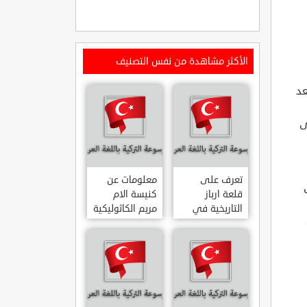
الأكثر مشاهدة من نفس التصنيف
عد
لى
تعرف على
معلومات عن
ف
قلعة ارباز
كنيسة الام
التاريخية في
مريم الكاثوليكية
ولاية ايدن.. من
في هاتي .. من
القلاع الدولة
معالم المدينة
العثمانية
التاريخية
ARPAZ
والدينية
MERYEM ANA
KALESI AYDIN
KATOLIK