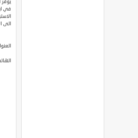
يوفر ا
في ارج
الاستر
الى ال
العنوان: . Sk. No:3, 48700 Marmaris/Mu?la
الهاتف: (0252)