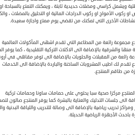
ية ويشمل كراسي ومضلات حديدية ثابتة ، ويمكنك التمتع بالسباحة او
او ركوب الأمواج او ركوب الدراجات المائية او التحليق بالمضلات ، والكث
نشاطات الأخرى التي تمكنك من تقضي يوم ممتع واجازة سعيدة.
جع مجموعة رائعة من المطاعم التي تقدم اشهى المأكولات العالمية
ة منها والشرقية بالإضافة الى الاكلات التركية التقليدية ، كما يوفر ال
ة رائعة من المقبلات والحلويات بالإضافة الى توفر مقاهي في أرو
ع تقدم لك اطيب المشروبات الساخنة والباردة بالإضافة الى الخدمات
ة من طاقم المنتجع.
المنتجع مركزا صحية سبا يحتوي على حمامات ساونا وحمامات تركية
فة الى جلسات التدليك والعناية بالبشرة كما يوفر المنتجع صالون لتص
ومراكز تدريب رياضية بالإضافة الى وصالة للتدريب واللياقة البدنية وا
باحدث الأجهزة الرياضية الحديثة.