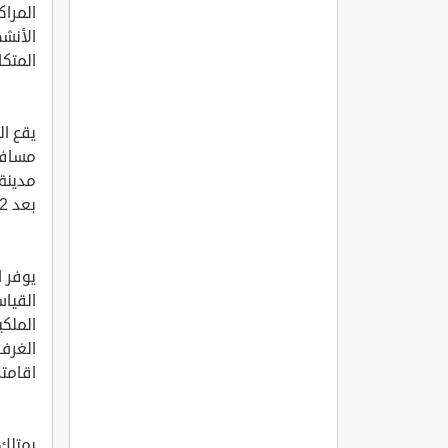
المراك
الأنشط
المتكا
يقع ال
بعد 2 كلم من محطة حافلات مارماريس.
القياس
الملكي
الغرف 
اقامتك
يمتلك 