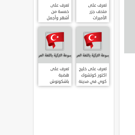
تعرف على
تعرف على
متحف جزر
خمسة من
الأميرات
أشهر وأجمل
ADALAR
قصور اسطنبول
MÜZESI
تعرف على خليج
تعرف على
اكتور كوتشوك
هضبة
كوي في مدينة
باشكونوش
داتشا الساحلية
الطبيعية في
AKTUR
مدينة كهرمان
KÜÇÜK KOY –
مرعش التركية
BA?KONU?
DATÇA
YAYLAS?
KAHRAMANMARA?