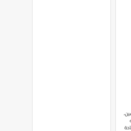
ين،
حة