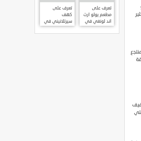
KILISESI
HATAY
تعرف على
تعرف على
ير
مطعم يولو ارت
كهف
اند لونغي في
سيرتلانيني في
ازمير .. مطعم
ولاية ايدن .. من
بجدران متحف
اعاجيب الطبيعة
S?RTLANINI
YOLO ART &
MA?ARAS? –
LOUNGE ?
منتجع
AYD?N
ZMIR
قة
فيف
لتي