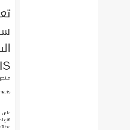
تع
سي
IS
منتجع
maris
على س
هو اح
عطلته