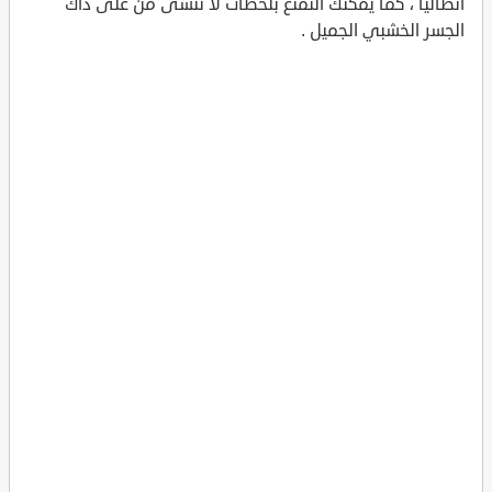
انطاليا ، كما يمكنك التمتع بلحظات لا تنسى من على ذاك
الجسر الخشبي الجميل .