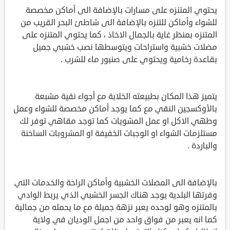
يحتوي المتنزه على مسارات بالإضافة الى أماكن مخصصة
للشواء وأماكن للتنزه بالإضافة الى شاطئ البحر القريب من
المتنزه بمنظر غاية بالجمال الاخاذ ، كما يحتوي المتنزه على
مضلات خشبية واستراحات ويتوسطها نصب خشبي جميل
بقاعدة رخامية ويحتوي على صنبور ماء للشرب .
يتميز هذا المكان بطبيعته الخلابة مع أجواء نقية مشبعة
بالأوكسجين النقي مع كما يوجد أماكن مخصصة للشواء وعمل
وطهي الاكل او عمل المشويات كما توجد مقاهي توفر لك
مستلزمات الشواء او الوجبات الخفيفة او المشروبات الساخنة
والباردة .
بالإضافة الى المضلات الخشبية وأماكن الراحة والخدمات التي
وفرتها البلدية يوجد هناك الجسر الخشبي الذي يربط الوادي
بالمتنزه وهو لوحده يعبر نزهة جميلة مع ما يحمله من جمالية
كما انه يعبر من فواق واحد من اجمل الوديان في ولاية