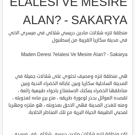
ELALESI VE MESIRE
ALAN? - SAKARYA
منطقة تنزه شلالات مادين دريسي شلالي في ميسري الاني
في مدينة سكاريا القريبة من إسطنبول
Maden Deresi ?elalesi Ve Mesire Alan? - Sakarya
هي منطقة تنزه ومصيف تحتوي على شلالات جميلة في
المدينة الساحلية سكاريا وبين غاباته الخضراء الندية وبين
مناطقها الخضراء يمكنك الاستمتاع باجواء طبيعية رائعة ،
تقصده العوائل بحذر لوعورة طريقه ، منع بيع ماءه لعذوبته ،
ومنه تتغذى المدينة فهي الاحق بعذوبته ، هو متنزه ومهربا
لمحبي الطبيعة الحياة البرية مع تلك المناظر الخلابة.
تقع منطقة تنزه شلالات مادين دريسي شلالي في ميسري