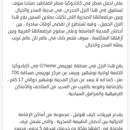
على اجمل منظر في كابادوكيا منظر المناطيد صباحا سوف
تستفيق في هذا النزل الحجري، في مدينة السحر والخيال
وبين مرتفعاتها الصخرية التي تكتلت بملاين السنين يقع هذا
النزل الجميل ، وفيه تستطيع ان تقضي أوقات ساحرة ، بين
أحضان المدينة الغامضة وعلى سفوح مرتفعاتها الغريبة وبين
أزقتها المتكلسة ، سوف تشعر بانك في عالم ثان عالم غريب
يملئه السحر والخيال.
يقع هذا النزل في منطقة غوريمي G?reme في كابادوكيا
التابعة لولاية نوشهير، ويبعد عن مركز غوريمي مسافة 700
متر ، كما انه لا يبعد عن مركز المدينة نوشهير حوالي 17 كلم ،
بالإضافة وقوعه بالقرب من العديد من المتاحف والأماكن
الترفيهية والمرافق السياحية .
يقدم فيريلاند كيف هوتيل ، مجموعة من أماكن الإقامة
الخيالية بين أحضان الطبيعة الصخرية ، والتي تشمل غرف
واجنحة في اغلبها ملكة مع خدمات فندقة 5 نجوم، وجميع