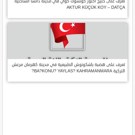
تعرف على خليج اكتور كوتشوك كوي في مدينة داتشا الساحلية
AKTUR KÜÇÜK KOY – DATÇA
تعرف على هضبة باشكونوش الطبيعية في مدينة كهرمان مرعش
التركية BA?KONU? YAYLAS? KAHRAMANMARA?