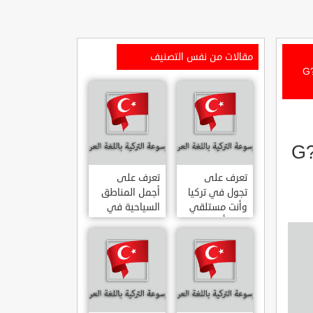
مقالات من نفس التصنيف
انيا G?RNE ?E?
 الانيا G?RNE
تعرف على
تعرف على
تجول في تركيا
أجمل المناطق
وأنت مستلقي
السياحية في
على أريكتك
اسطنبول
..السياحة
المشهورة في
الافتراضية.
تركيا