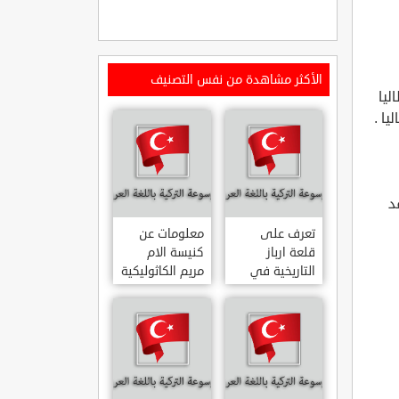
الأكثر مشاهدة من نفس التصنيف
ليا
د
تعرف على
معلومات عن
قلعة ارباز
كنيسة الام
التاريخية في
مريم الكاثوليكية
ولاية ايدن.. من
في هاتي .. من
القلاع الدولة
معالم المدينة
العثمانية
التاريخية
ARPAZ
والدينية
MERYEM ANA
KALESI AYDIN
KATOLIK