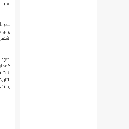
سبيل غ
تقع نا
والواق
اشهر مدن 
يعود ت
كمكان 
بنيت ه
التاري
يستخد