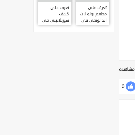
KILISESI
HATAY
تعرف على
تعرف على
مطعم يولو ارت
كهف
اند لونغي في
سيرتلانيني في
ازمير .. مطعم
ولاية ايدن .. من
بجدران متحف
اعاجيب الطبيعة
S?RTLANINI
YOLO ART &
MA?ARAS? –
LOUNGE ?
AYD?N
ZMIR
0