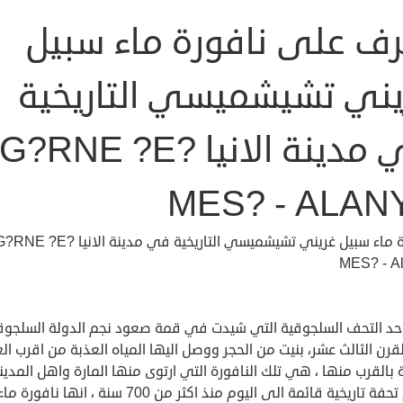
رف على نافورة ماء سبيل
يني تشيشميسي التاريخية
في مدينة الانيا G?RNE ?E?
MES? - ALAN
نافورة ماء سبيل غريني تشيشميسي التاريخية في مدينة الانيا NE ?E
MES? - A
د التحف السلجوقية التي شيدت في قمة صعود نجم الدولة السلجوق
رن الثالث عشر، بنيت من الحجر ووصل اليها المياه العذبة من اقرب ال
 بالقرب منها ، هي تلك النافورة التي ارتوى منها المارة واهل المدين
لتصبح تحفة تاريخية قائمة الى اليوم منذ اكثر من 700 سنة ، انها نافورة ما