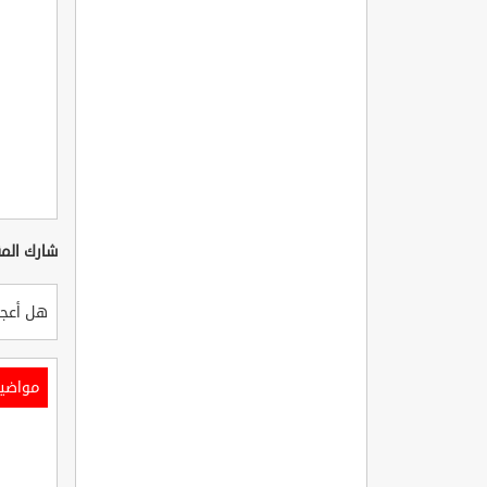
شارك المق
هل أعجب
مواضي