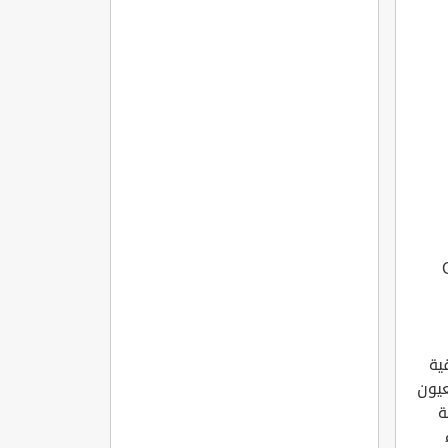
G?R?
ية
عيون
ة
ء