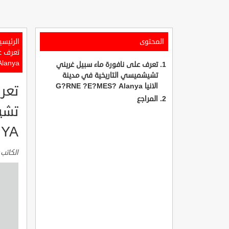
المحتوى
الرئيسي
lanya
تعرف على نافورة ماء سبيل غريني
تشيشميسي التاريخية في مدينة
الانيا G?RNE ?E?MES? Alanya
تعر
المراجع
NYA
الكاتب