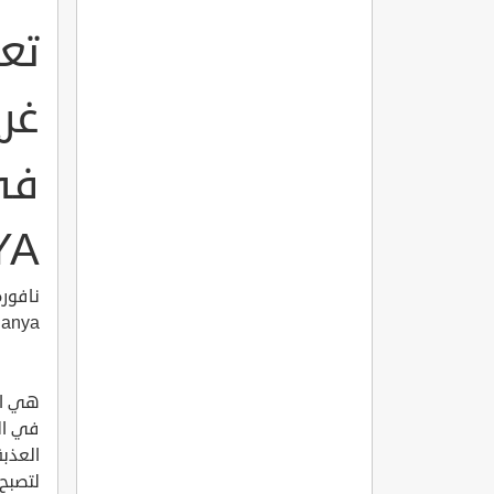
تع
غر
YA
lanya
هي اح
في الق
العذبة