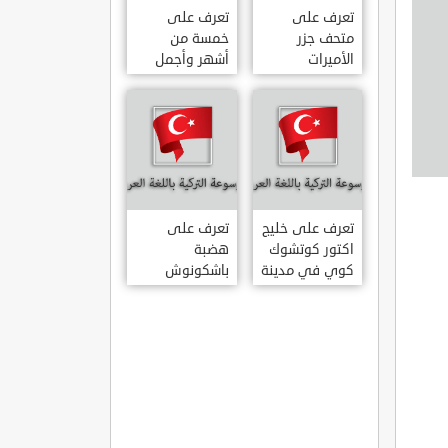
تعرف على
تعرف على
متحف جزر
خمسة من
الأميرات
أشهر وأجمل
ADALAR
قصور اسطنبول
MÜZESI
تعرف على خليج
تعرف على
اكتور كوتشوك
هضبة
كوي في مدينة
باشكونوش
داتشا الساحلية
الطبيعية في
AKTUR
مدينة كهرمان
KÜÇÜK KOY –
مرعش التركية
BA?KONU?
DATÇA
YAYLAS?
KAHRAMANMARA?