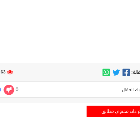
63 مشاهدة
الة:
0
ك المقال
ع ذات محتوي مطابق