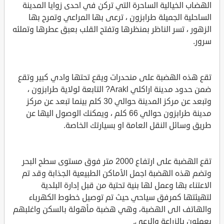
الهضاب الخيالية الساحرة التي تركن في احدى زوايا المدينة
الساحلية الجميلة طرابزون ، ترعى بها المراعي وتمرح بها
الزهور ، تسر الناظر بمنظرها وتفتح القلب بعبق عطرها وتملئه
سرور.
تقع هذه الهضبة على منحدرات ويقع تحتها وادي كبير وتقع
ضمن حدود مدينة اراكلي Arakl? التابعة لولاية طرابزون ،
وتبعد عن مركز المدينة حوالي 30 كلم بينما تبعد عن مركز
مدينة طرابزون حوالي 66 كلم ، ويمكنك الوصول اليها عن
طريق وسائل النقل العامة او بسيارتك الخاصة.
تقع الهضبة على ارتفاع 2000 متر فوق مستوى سطح البحر
وتضم هذه الهضبة اجمل الأماكن الطبيعية الجذابة وقد تم
الاعتناء بها وعمل لها بنية تحتية من قبل إدارة البلدية
لتهيئتها كمرفق سياحي حيث تم توصيل خطوط الكهرباء
والهاتف الى الهضبة، وهي هضبة مأهولة بالسكن واغلبهم
يعملون بالزراعة والرعي.