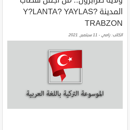
ولاية طرابزون.. من اجمل هضاب
المدينة Y?LANTA? YAYLAS?
TRABZON
الكاتب:
رامي
-
11 سبتمبر, 2021