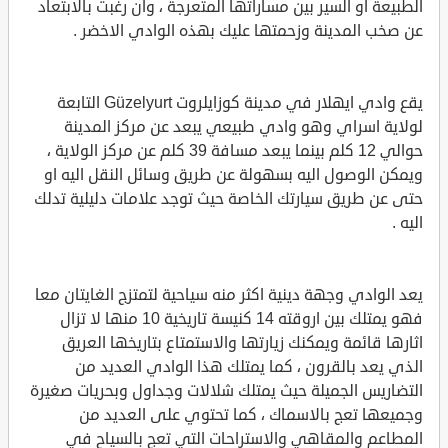
الطبيعة او السير بين مساراتها المتعرجة ، وان رغبت بالابتعاد
عن صخب المدينة وزحمتها عليك بهذه الوادي الاخضر .
يقع وادي ايهلار في مدينة كوزايلروت Güzelyurt التابعة
لولاية اسراي وهو وادي طبيعي يبعد عن مركز المدينة
حوالي 12 كلم بينما يبعد مسافة 39 كلم عن مركز الولاية ،
ويمكن الوصول اليه بسهولة عن طريق وسائل النقل اليه او
حتى عن طريق سيارتك الخاصة حيث توجد علامات دليلية تدلك
اليه .
يعد الوادي وجهة دينية اكثر منه سياحية لتمتزج الغايتان معا
فهو يمتلك بين اروقته 14 كنيسة تاريخية 10 منها لا تزال
اثارها قائمة ويمكنك زيارتها والاستمتاع بتاريخها العريق
الذي يعد بالقرون ، كما يمتلك هذا الوادي العديد من
التضاريس الجميلة حيث يمتلك شلالات وجداول وبحريات صغيرة
وجميعها تعج بالاسماك ، كما تحتوي على العديد من
المطاعم والمقاهي والاستراحات التي تعج بالسياح في