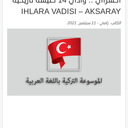
اكسراي .. وادي 14 كنيسة تاريخية
IHLARA VADISI – AKSARAY
الكاتب:
رامي
-
11 سبتمبر, 2021