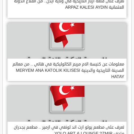
تعرف على قلعة ارباز التاريخية في ولاية ايدن.. من القلاع الدولة
العثمانية ARPAZ KALESI AYDIN
معلومات عن كنيسة الام مريم الكاثوليكية في هاتي .. من معالم
المدينة التاريخية والدينية MERYEM ANA KATOLIK KILISESI
HATAY
تعرف على مطعم يولو ارت اند لونغي في ازمير .. مطعم بجدران
متحف YOLO ART & LOUNGE ?ZMIR