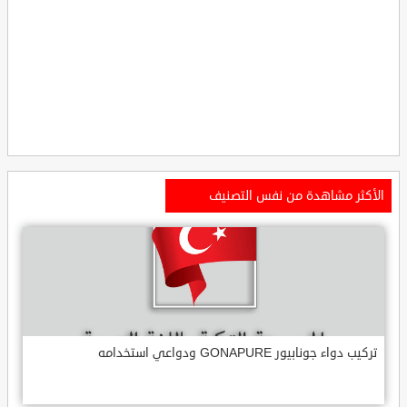
الأكثر مشاهدة من نفس التصنيف
تركيب دواء جونابيور GONAPURE ودواعي استخدامه