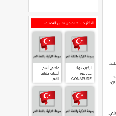
الأكثر مشاهدة من نفس التصنيف
لط،
تركيب دواء
ماهي أهم
جونابيور
أسباب جفاف
،
GONAPURE
الفم
ين،
ودواعي
استخدامه
يلي.