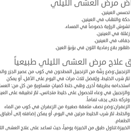
اض مرض العشى الليلي
تحسس العينين.
حكة والتهاب في العينين.
تشوش الرؤية خصوصاً في المساء.
زغللة في العينين.
جفاف في العينين.
ظهور بقع رمادية اللون في بؤبؤ العين.
 علاج مرض العشى الليلي طبيعياً
الزنجبيل:وضع رشّة من الزنجبيل المطحون في كوب من عصير الجزر والخ
ثمّ شرب الخليط، ويُفضل ثلاث مرات في اليوم على الأقل، أو يمكن
استخدامه بطريقة أخرى وهي خلط كمياتٍ متساويةٍ من كل من: العسل
والزنجبيل في وعاء للحصول على خليط متجانس، ثمّ تطبيقه على العين
وتركه حتى يجف تماماً.
الزعفران:وضع نصف ملعقة صغيرة من الزعفران في كوب من الماء
والخلط، ثمّ شرب الخليط مرتين في اليوم، أو يمكن إضافته إلى أطباق
الطعام.
الخبيزة:تناول طبق من الخبيزة يومياً، حيث تساعد على علاج العشى الل