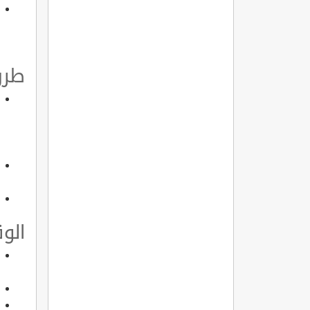
طرق
الو