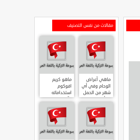
مقالات من نفس التصنيف
ماهي أعراض
ماهو كريم
الوحام وفي أي
افوكوم
شهر من الحمل
استخداماته
يبدأ
وآثاره الجانبية