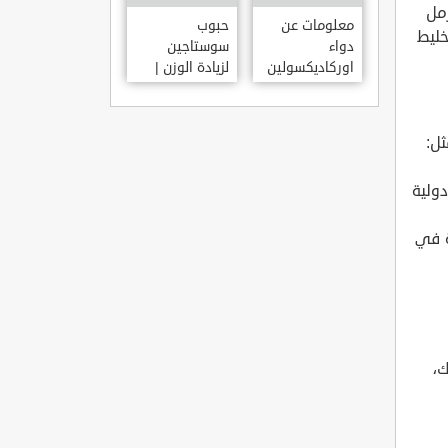
رمل
معلومات عن
حبوب
خليط
دواء
سوستاجين
اوركاديكسولين
لزيادة الوزن |
ORCHADEXOLINE
دواء سوستاجين
أفضل برشام
للتسمين
ثل:
 من 2500 إلى 5000 وحدة دولية
ة في
ك،