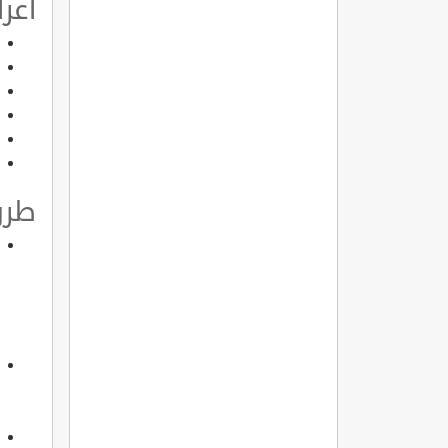
أعر
طرق