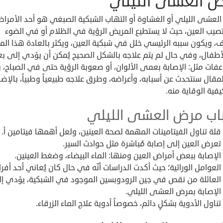
 العشى الليلي
لعشى الليلي أو الغشاوة أو التهاب الشبكية الصبغي هو أحد الأمرا
صيب العين، حيث لا يستطيع المريض الرؤية في الظلام أو في الضوء
ف، ويكون سببه الرئيسي خلل في شبكية العين، ويكثر بالعادة هذا ال
لأطفال، وفي حال لم يتم علاجه بالشكل الصحيح يُمكن أن يؤدي إلى 
عفات مثل: الإصابة بعمى الألوان، أو صعوبة الرؤية حتى في الصباح،
مقال سنتحدث عن أسبابه، وأعراضه، وطرق علاجه طبيعياً وطبياً، بالإض
فية الوقاية منه.
اب مرض العشى الليلي
قلة تناول الفيتامينات المهمة لصحة العينين، ولعل أهمها فيتامين أ.
تعرض العين إلى إصابة مُباشرة مثل حوادث السير.
الإصابة ببعض أمراض العين ومنها: الماء البيضاء، وضغط العينين.
العوامل الوراثية؛ حيث أكدت الدراسات أنّه في حال كان يُعاني أحد أفرا
العائلة من نقص في جين الرودوبسين الموجود في الشبكية، يؤدي إ
الإصابة بمرض العشى الليلي.
تناول الأدوية بشكلٍ دائم، خصوصاً أدوية علاج الماء الزرقاء.