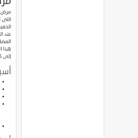
مرض
مرض ا
التي ت
الخفي
عند ا
المضا
هذا ال
إلى كي
أسب