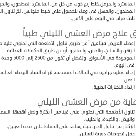
الماسترد والحرمل:خلط ربع كوب من كل من: الماسترد المطحون، والح
المطحون، والعسل في وعاء للحصول على خليط متجانس، ثمّ تناول ال
ثلاث مرات في اليوم على الأقل.
 علاج مرض العشى الليلي طبياً
إعطاء المريض فيتامين أ عن طريق تناول الأطعمة التي تحتوي عليه م
الزهر، والسبانخ، والخس، والمانجو، أو عن طريق المكملات الغذائية
الموجودة في الأسواق، ويُفضل أن تكون
في اليوم.
إجراء عملية جراحية في الحالات المتقدمة، لإزالة المياه البيضاء العالق
العين.
ارتداء النظارات الطبية.
قاية من مرض العشى الليلي
تناول الأطعمة التي تحتوي على فيتامين أ بكثرة ولعل أهمها: السم
والبيض، والكبدة، والحليب.
الإكثار من تناول الجزر، حيث يساعد على الحفاظ على صحة العينين.
عمل فحوصات دورية للعينين.