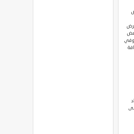
ض
مرض
بعض
 وفي
افة
د
لى