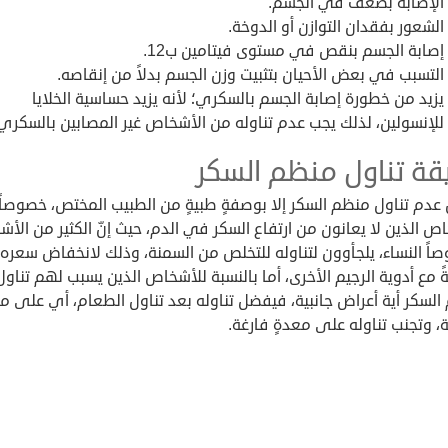
الإصابة بضعف في الجسم.
الشعور بفقدان التوازن أو الدوخة.
إصابة الجسم بنقص في مستوى فيتامين ب12.
التسبب في بعض الأحيان بتثبيت وزن الجسم بدلاً من إنقاصه.
يزيد من خطورة إصابة الجسم بالسكري؛ لأنه يزيد حساسية الخلايا
للإنسولين، لذلك يجب عدم تناوله من الأشخاص غير المصابين بالسكري
قة تناول منظم السكر
عدم تناول منظم السكر إلا بوصفةٍ طبيةٍ من الطبيب المختص، خصوصاً
ص الذين لا يعانون من ارتفاع السكر في الدم، حيث إنّ الكثير من الأ
اً النساء، يلجأوون لتناوله للتخلص من السمنة، وذلك لانخفاض سعره
ً مع أدوية الرجيم الأخرى، أما بالنسبة للأشخاص الذين يسبب لهم تناول
السكر أية أعراض جانبية، فيفضل تناوله بعد تناول الطعام، أي على م
، وتجنب تناوله على معدةٍ فارغة.