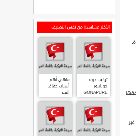
الأكثر مشاهدة من نفس التصنيف
.
تركيب دواء
ماهي أهم
جونابيور
أسباب جفاف
GONAPURE
الفم
فقها
ودواعي
استخدامه
غير