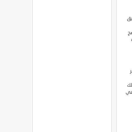
يق
صح
لك
في