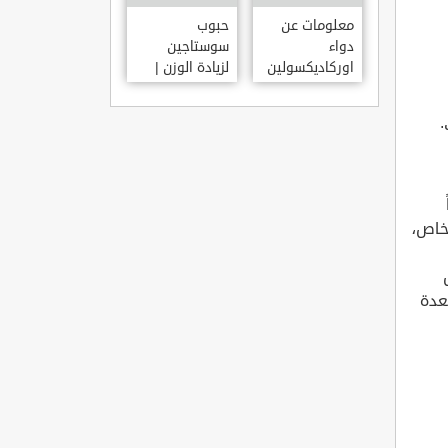
معلومات عن
حبوب
دواء
سوستاجين
اوركاديكسولين
لزيادة الوزن |
ORCHADEXOLINE
دواء سوستاجين
أفضل برشام
.
للتسمين
شخاص،
عدة