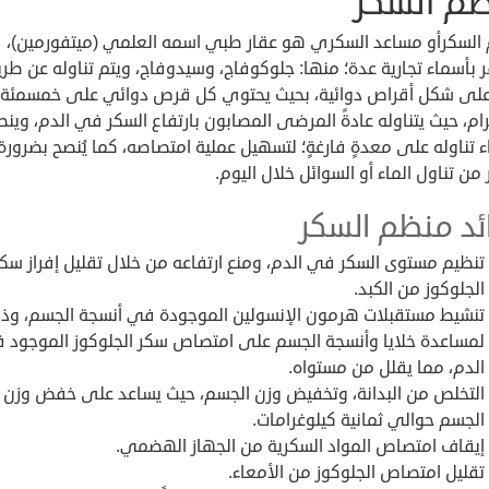
م السكر
السكرأو مساعد السكري هو عقار طبي اسمه العلمي (ميتفورمين)،
 بأسماء تجارية عدة؛ منها: جلوكوفاج، وسيدوفاج، ويتم تناوله عن طر
على شكل أقراص دوائية، بحيث يحتوي كل قرص دوائي على خمسمئة
ام، حيث يتناوله عادةً المرضى المصابون بارتفاع السكر في الدم، وين
ء تناوله على معدةٍ فارغةٍ؛ لتسهيل عملية امتصاصه، كما يُنصح بضرورة
ر من تناول الماء أو السوائل خلال اليوم.
ئد منظم السكر
تنظيم مستوى السكر في الدم، ومنع ارتفاعه من خلال تقليل إفراز سكر
الجلوكوز من الكبد.
تنشيط مستقبلات هرمون الإنسولين الموجودة في أنسجة الجسم، وذ
لمساعدة خلايا وأنسجة الجسم على امتصاص سكر الجلوكوز الموجود 
الدم، مما يقلل من مستواه.
التخلص من البدانة، وتخفيض وزن الجسم، حيث يساعد على خفض وزن
الجسم حوالي ثمانية كيلوغرامات.
إيقاف امتصاص المواد السكرية من الجهاز الهضمي.
تقليل امتصاص الجلوكوز من الأمعاء.