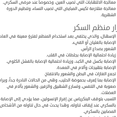
معالجة الالتهابات التي تصيب العين، وخصوصاً عند مرضى السكري.
معالجة متلازمة تكيس المبايض التي تصيب النساء، وتنظيم الدورة
الشهرية.
ار منظم السكر
الإسهال، والذي يختفي بعد استخدام المنظم لفترةٍ معينة في العادة
الإصابة بالغثيان أو القيء.
الشعور بصداع الرأس.
زيادة احتمالية الإصابة بجلطات في القلب.
الإصابة بكسل في الكبد، وزيادة احتمالية الإصابة بالفشل الكلوي.
الإصابة بتهيجات وآلام في المعدة.
تجمع الغازات في البطن والشعور بالانتفاخ.
الإصابة بما يُعرف بحموضة الحليب، وهي من الحالات النادرة جداً، ويرا
صعوبة في التنفس، وتسارع الشهيق والزفير، والشعور بآلام في
العضلات.
التسبب بتوقف البنكرياس عن إفراز الإنسولين، مما يؤدي إلى الإصابة
بالسكري عند إيقاف تناوله، وهذا يحدث في حال تناوله من الأشخاص 
المصابين بالسكري.