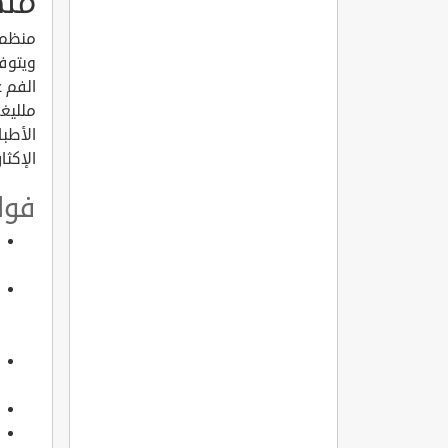
منظ
منظم 
ويتوفر
الفم 
ملليغر
الأطبا
الإكثا
فوا