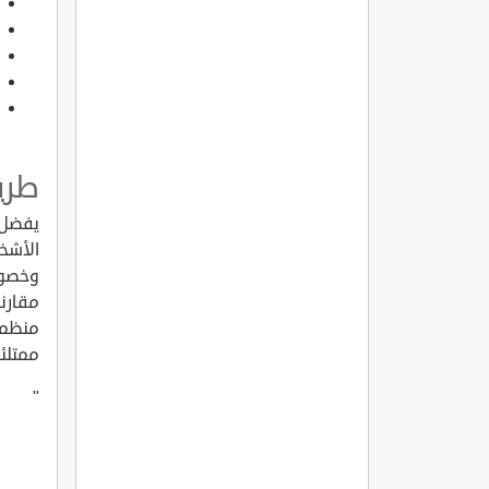
طري
يفضل 
الأشخا
وخصوص
مقارنة
منظم 
ممتلئة
"