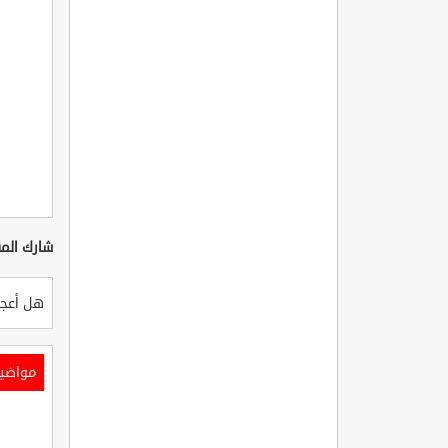
شارك المق
هل أعجب
مواضي