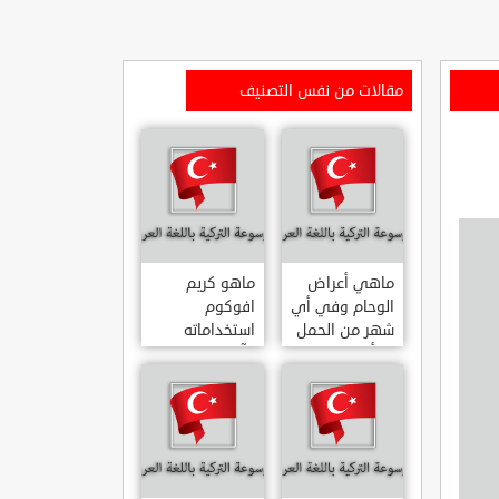
مقالات من نفس التصنيف
ماهي أعراض
ماهو كريم
الوحام وفي أي
افوكوم
شهر من الحمل
استخداماته
يبدأ
وآثاره الجانبية