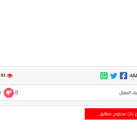
93 مشاهدة
الة:
0
ك المقال
ع ذات محتوي مطابق