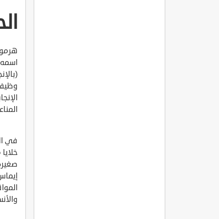
ال
اسمه ف
وظيفة
الإنجا
المناع
في الب
خلايا 
صغيرة
إيماس 
المواق
والأنس