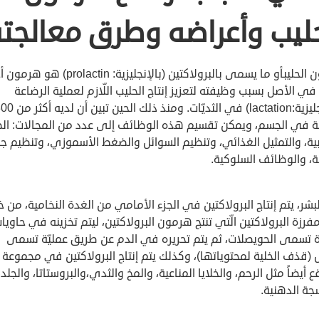
حليب وأعراضه وطرق معالجت
هرمون الحليبأو ما يسمى بالبرولاكتين (بالإنجليزية: prolactin) ه
ي الأصل بسبب وظيفته لتعزيز إنتاج الحليب اللّازم لعملية الرضاعة
(بالإنجليزية:lactation) في الثديّات. ومنذ ذلك الحين تب
 في الجسم، ويمكن تقسيم هذه الوظائف إلى عدد من المجالات: ال
بية، والتمثيل الغذائي، وتنظيم السوائل والضغط الأسموزي، وتنظيم ج
ة، والوظائف السلوكية.
شر، يتم إنتاج البرولاكتين في الجزء الأمامي من الغدة النخامية، من خ
مفرزة البرولاكتين الّتي تنتج هرمون البرولاكتين، ليتم تخزينه في حاويا
 تسمى الحويصلات، ثم يتم تحريره في الدم عن طريق عمليّة تسمى
(قذف الخلية لمحتوياتها)، وكذلك يتم إنتاج البرولاكتين في مجموعة
ع أيضاً مثل الرحم، والخلايا المناعية، والمخ والثدي،والبروستاتا، والجلد،
جة الدهنية.