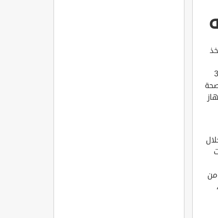
ه
و هرمون أخذ
ين أن لديه أكثر من 300
صحة
هاز
لال
ت
 من