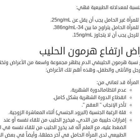
النسبة لمعدلاته الطبيعية فهي:
للمرأة غير الحامل يجب أن يقل عن 25ng/mL.
للمرأة الحامل يتراوح ما بين 34-386ng/mL.
للرجل يجب أن لا يتجاوز 15ng/mL.
اض ارتفاع هرمون الحليب
ع نسبة هرمون الحليبفي الدم يظهر مجموعة واسعة من الأعراض وتخ
رجل والأنثى والطفل، وهذه أهم تلك الأعراض:
المرأة قد تعاني من:
عدم انتظامالدورة الشهرية.
انقطاع الدورة الشهرية بشكل كامل.
تأخر الإنجاب " العقم ".
قلة الرغبة الجنسية (البرود الجنسي) أثناء المعاشرة الزوجية.
إفرازات حليبية من الثدي، فيخرج الحليب من تلقاء نفسه أو عند
الضغط عليه، مع العلم أنّه قد يخرج الحليب من تلقاء نفسه في 
الطبيعي لدى المرأة الحامل في آخر حملها، وأيضاً في بعض الن