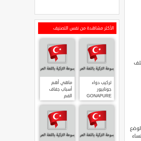
الأكثر مشاهدة من نفس التصنيف
تلف
تركيب دواء
ماهي أهم
جونابيور
أسباب جفاف
GONAPURE
الفم
ودواعي
استخدامه
الوضع
ساء