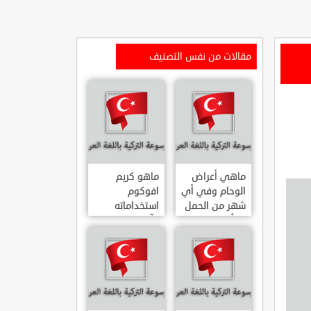
مقالات من نفس التصنيف
ماهي أعراض
ماهو كريم
الوحام وفي أي
افوكوم
شهر من الحمل
استخداماته
يبدأ
وآثاره الجانبية