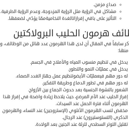
صداع مزمن.
مشاكل في الرؤية مثل الرؤية المزدوجة، وعدم الرؤية الطرفية.
التأثير على باقي إفرازاتالغدة النخاميةممّا يؤدّي لضعفها.
ئف هرمون الحليب البرولاكتين
كر سابقاً في المقال أن لدى هذا الهرمون عدد هائل من الوظائف، 
نها:
يدخل في تنظيم منسوب المياه والأملاح في الجسم.
يدخل في عمليّات النمو والتطور.
له دور مهم فيعمليّات الأيضوتنظيم عمل جهاز الغدد الصماء.
له دور مهم في تطور الدماغ وطريقة التفكير.
الشعور بالنشوة الجنسية بعد حدوث الجماع بين الأزواج.
إفراز الحليب عند الأم المرضع، حيث يلاحظ زيادة واضحة في إفراز هذا
الهرمون أثناء فترة الحمل عند السيدات.
مخفض لنسب الهرمون الأنثوي (الإستروجين) عند النساء، والهرمون
الذكري (التستوستيرون) عند الرجال.
تقليل التوتر السطحي للرئة عند الجنين بعد الولادة.