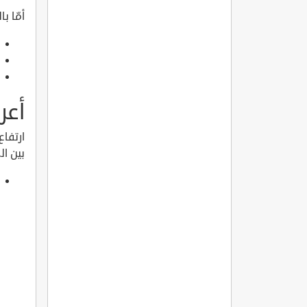
أمّا ب
أعر
ارتفا
بين ال