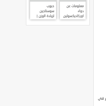
معلومات عن
حبوب
دواء
سوستاجين
اوركاديكسولين
لزيادة الوزن |
ORCHADEXOLINE
دواء سوستاجين
أفضل برشام
للتسمين
م في