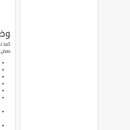
وظا
كما ذ
بعض م