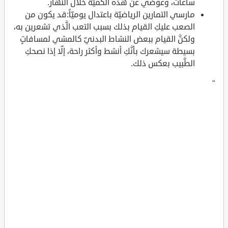
ساعات، وعوضي عن هذه الكميّة خلال النهار.
مارسي التمارين الرياضيّة باعتدال يوميّاً:قد يكون من
الصعب عليكِ القيام بذلك بسبب التعب الَّذي تشعرين به،
ولكنَّ القيام ببعض النشاط البدنيّ كالمشي لمسافاتٍ
بسيطة سيشعرك بأنَّكِ أنشط وأكثر راحة، إلّا إذا نصحكِ
الطَّبيب بعكس ذلك.
"