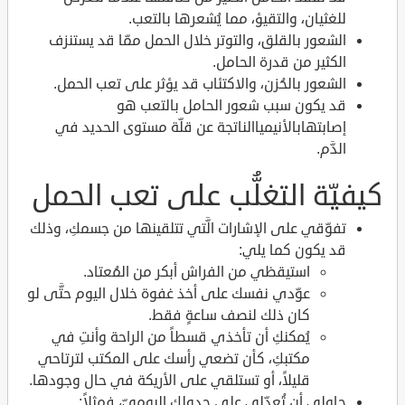
للغثيان، والتقيؤ، مما يُشعرها بالتعب.
الشعور بالقلق، والتوتر خلال الحمل ممّا قد يستنزف
الكثير من قدرة الحامل.
الشعور بالحُزن، والاكتئاب قد يؤثر على تعب الحمل.
قد يكون سبب شعور الحامل بالتعب هو
إصابتهابالأنيمياالناتجة عن قلّة مستوى الحديد في
الدَّم.
كيفيّة التغلُّب على تعب الحمل
تفوّقي على الإشارات الَّتي تتلقينها من جسمكِ، وذلك
قد يكون كما يلي:
استيقظي من الفراش أبكر من المُعتاد.
عوّدي نفسك على أخذ غفوة خلال اليوم حتَّى لو
كان ذلك لنصف ساعةٍ فقط.
يُمكنكِ أن تأخذي قسطاً من الراحة وأنتِ في
مكتبكِ، كأن تضعي رأسك على المكتب لترتاحي
قليلاً، أو تستلقي على الأريكة في حال وجودها.
حاولي أن تُعدّلي على جدولكِ اليوميّ، فمثلاً: