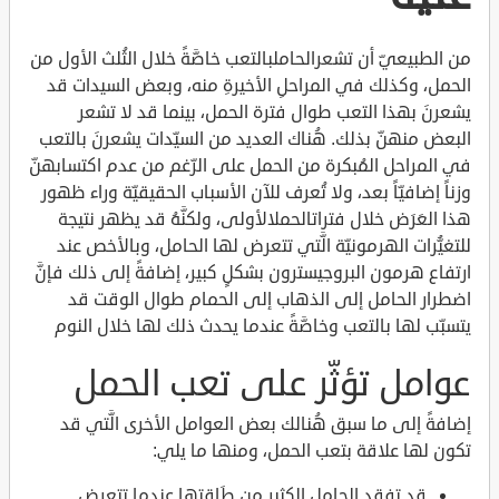
من الطبيعيّ أن تشعرالحاملبالتعب خاصَّةً خلال الثُلث الأول من
الحمل، وكذلك في المراحلِ الأخيرةِ منه، وبعض السيدات قد
يشعرنَ بهذا التعب طوال فترة الحمل، بينما قد لا تشعر
البعض منهنّ بذلك. هُناك العديد من السيّدات يشعرنَ بالتعب
في المراحل المُبكرة من الحمل على الرّغم من عدم اكتسابهنّ
وزناً إضافيّاً بعد، ولا تُعرف للآن الأسباب الحقيقيّة وراء ظهور
هذا العَرَض خلال فتراتالحملالأولى، ولكنَّهُ قد يظهر نتيجة
للتغيُّرات الهرمونيّة الَّتي تتعرض لها الحامل، وبالأخص عند
ارتفاع هرمون البروجيسترون بشكلٍ كبير، إضافةً إلى ذلك فإنَّ
اضطرار الحامل إلى الذهاب إلى الحمام طوال الوقت قد
يتسبّب لها بالتعب وخاصَّةً عندما يحدث ذلك لها خلال النوم
عوامل تؤثّر على تعب الحمل
إضافةً إلى ما سبق هُنالك بعض العوامل الأخرى الَّتي قد
تكون لها علاقة بتعب الحمل، ومنها ما يلي:
قد تفقد الحامل الكثير من طَاقتها عندما تتعرض