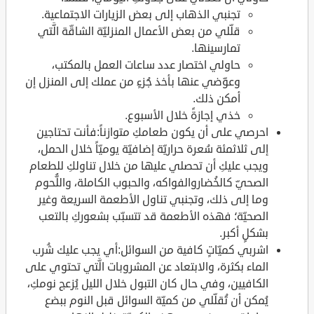
تجنبي الذهاب إلى بعض الزيارات الاجتماعية.
قلّلي من بعض الأعمال المنزليّة الشاقّة الَّتي
تمارسينها.
حاولي اختصار عدد ساعات العمل بالمكتب،
وعوّضي عنها بأخذ جُزءٍ من عملك إلى المنزل إن
أمكن ذلك.
خذي إجازةً خلال الأسبوع.
احرصي على أن يكون طعامكِ متوازناً:فأنت تحتاجين
إلى ثلاثمئة سُعرة حراريّة إضافيّة يوميّاً خلال الحمل،
ويجب عليكِ أن تحصلي عليها من خلال تناولكِ للطعام
الصحيّ كالخُضاروالفواكه، والحبوب الكاملة، واللُّحوم
وما إلى ذلك، وتجنبي تناول الأطعمة السريعة وغير
الصحيّة؛ فهذه الأطعمة قد تتسبّب بشعوركِ بالتعب
بشكلٍ أكبر.
اشربي كميّاتٍ كافية من السوائل:أي يجب عليك شُرب
الماء بكثرة، والابتعاد عن المشروبات الَّتي تحتوي على
الكافيين، وفي حال كان التبول خلال الليل يُزعج نومكِ،
يُمكن أن تُقلّلي من كميّة السوائل قبل النوم ببضع