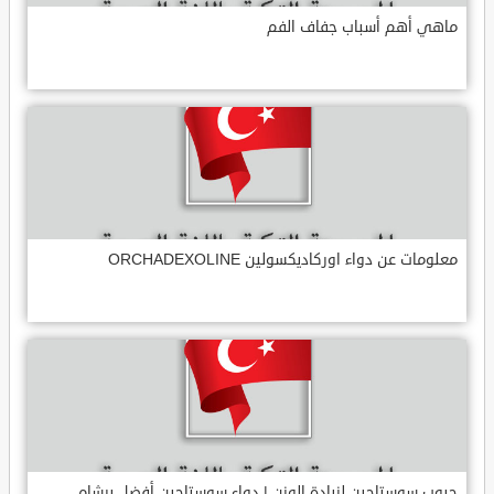
ماهي أهم أسباب جفاف الفم
معلومات عن دواء اوركاديكسولين ORCHADEXOLINE
حبوب سوستاجين لزيادة الوزن | دواء سوستاجين أفضل برشام