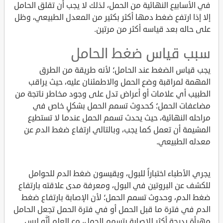
في الأسابيع النهائية من الحمل، لذلك لا يجب أن تقلق الحامل
إلا إذا ارتفع ضغط دمها أكثر بكثير من المعدل الطبيعي، وظل
على حاله بعد قياسه أكثر من مرتين.
سبب قياس ضغط الحامل
يجب قياس الضغط عند الحامل؛ لأنه طريقة من الطرق
المهمة لمراقبة وضع الحمل والاطمئنان عليه، حيث يراقب
الطبيب أي علامات أو أعراض تدل على وجود مخاطر ناتجة من
مضاعفات الحمل؛ كحدوث تسمم الحمل بشكلٍ خاص في
مراحله النهائية، حيث يحدث تسمم الحمل عندما لا تستطيع
المشيمة أن تعمل كما يجب، وبالتالي ارتفاع ضغط الدم عن
معدله الطبيعي.
يجري الأطباء اختباراً للبول، ويقيسون ضغط الدم للحوامل
للكشف عن البروتين في البول، ومعرفة مدى علاقته بارتفاع
ضغط الدم، وحدوث تسمم الحمل؛ لأن الإصابة بارتفاع ضغط
الدم في فترة ما قبل الحمل أو في فترة الحمل تجعل الحامل
مهيأة بدرجة أكثر للإصابة بتسمم الحمل، مع العلم أنَّه ليس