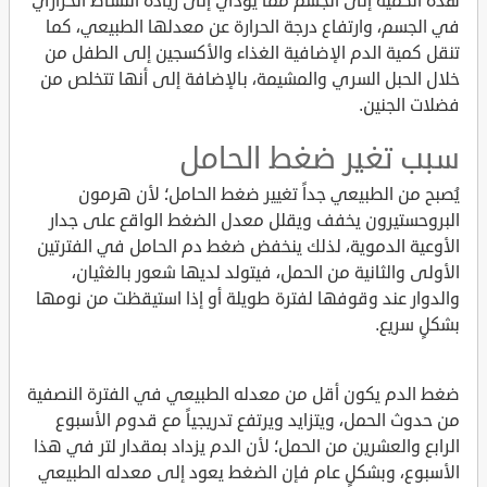
هذه الكمية إلى الجسم مما يؤدي إلى زيادة النشاط الحراري
في الجسم، وارتفاع درجة الحرارة عن معدلها الطبيعي، كما
تنقل كمية الدم الإضافية الغذاء والأكسجين إلى الطفل من
خلال الحبل السري والمشيمة، بالإضافة إلى أنها تتخلص من
فضلات الجنين.
سبب تغير ضغط الحامل
يُصبح من الطبيعي جداً تغيير ضغط الحامل؛ لأن هرمون
البروحستيرون يخفف ويقلل معدل الضغط الواقع على جدار
الأوعية الدموية، لذلك ينخفض ضغط دم الحامل في الفترتين
الأولى والثانية من الحمل، فيتولد لديها شعور بالغثيان،
والدوار عند وقوفها لفترة طويلة أو إذا استيقظت من نومها
بشكلٍ سريع.
ضغط الدم يكون أقل من معدله الطبيعي في الفترة النصفية
من حدوث الحمل، ويتزايد ويرتفع تدريجياً مع قدوم الأسبوع
الرابع والعشرين من الحمل؛ لأن الدم يزداد بمقدار لتر في هذا
الأسبوع، وبشكلٍ عام فإن الضغط يعود إلى معدله الطبيعي