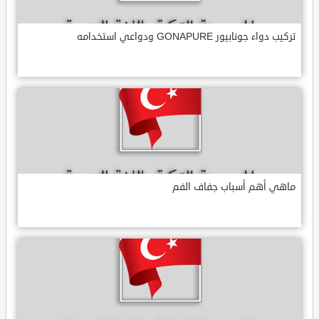
تركيب دواء جونابيور GONAPURE ودواعي استخدامه
ماهي أهم أسباب جفاف الفم