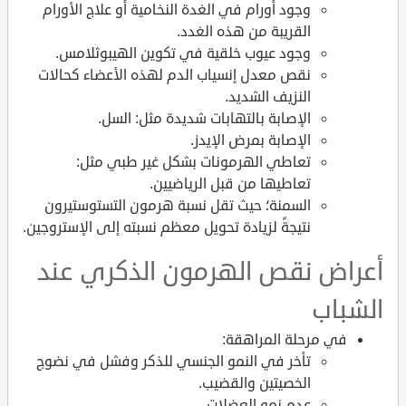
وجود أورام في الغدة النخامية أو علاج الأورام
القريبة من هذه الغدد.
وجود عيوب خلقية في تكوين الهيبوثلامس.
نقص معدل إنسياب الدم لهذه الأعضاء كحالات
النزيف الشديد.
الإصابة بالتهابات شديدة مثل: السل.
الإصابة بمرض الإيدز.
تعاطي الهرمونات بشكل غير طبي مثل:
تعاطيها من قبل الرياضيين.
السمنة؛ حيث تقل نسبة هرمون التستوستيرون
نتيجةً لزيادة تحويل معظم نسبته إلى الإستروجين.
أعراض نقص الهرمون الذكري عند
الشباب
في مرحلة المراهقة:
تأخر في النمو الجنسي للذكر وفشل في نضوج
الخصيتين والقضيب.
عدم نمو العضلات.