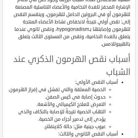
الإشارة المحفز للغدة النخامية والأعضاء التناسلية المصنعة
للهرمون أو في البروتين الحامل للهرمون، وينقسم النقص
إلى: نقص أولي نتيجةً لانخفاض نشاط الأعضاء المنتجة
للهرمون وإصابتها بـhypogonadism، ونقص ثانوي عندما
يتعلق بالغدة النخامية، ونقص من المستوى الثالث يتعلق
بالهيبوثلامس.
أسباب نقص الهرمون الذكري عند
الشباب
أسباب النقص الأولي:
الخصية المعلقة والتي تفشل في إفراز الهرمون.
حدوث إصابة في كيس الصفن.
التعرض للعلاج الكيميائي والأشعة.
التهاب الخصية نتيجةً للإصابة بالنكاف والذي
يؤدي إلى تدمير أجزاء من الخصية.
عيوب جينية مثل: حالة كلاينفلتر.
أسباب النقص الثانوي والثالث: