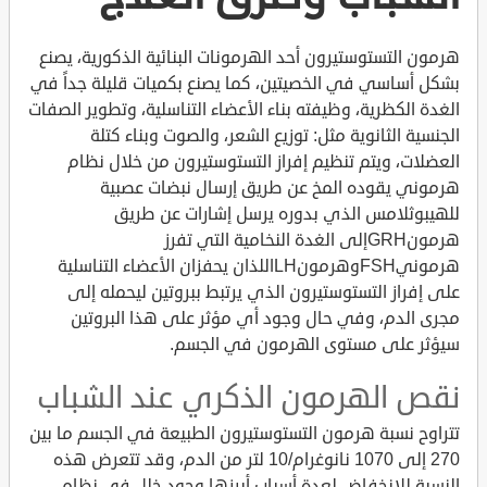
هرمون التستوستيرون أحد الهرمونات البنائية الذكورية، يصنع
بشكل أساسي في الخصيتين، كما يصنع بكميات قليلة جداً في
الغدة الكظرية، وظيفته بناء الأعضاء التناسلية، وتطوير الصفات
الجنسية الثانوية مثل: توزيع الشعر، والصوت وبناء كتلة
العضلات، ويتم تنظيم إفراز التستوستيرون من خلال نظام
هرموني يقوده المخ عن طريق إرسال نبضات عصبية
للهيبوثلامس الذي بدوره يرسل إشارات عن طريق
هرمونGRHإلى الغدة النخامية التي تفرز
هرمونيFSHوهرمونLHاللذان يحفزان الأعضاء التناسلية
على إفراز التستوستيرون الذي يرتبط ببروتين ليحمله إلى
مجرى الدم، وفي حال وجود أي مؤثر على هذا البروتين
سيؤثر على مستوى الهرمون في الجسم.
نقص الهرمون الذكري عند الشباب
تتراوح نسبة هرمون التستوستيرون الطبيعة في الجسم ما بين
270 إلى 1070 نانوغرام/10 لتر من الدم، وقد تتعرض هذه
النسبة للانخفاض لعدة أسباب أبرزها وجود خلل في نظام