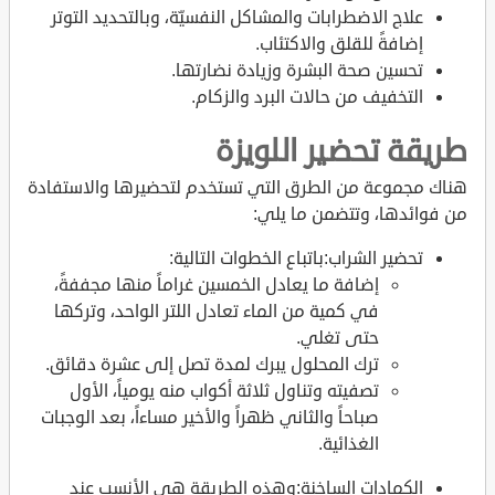
علاج الاضطرابات والمشاكل النفسيّة، وبالتحديد التوتر
إضافةً للقلق والاكتئاب.
تحسين صحة البشرة وزيادة نضارتها.
التخفيف من حالات البرد والزكام.
طريقة تحضير اللويزة
هناك مجموعة من الطرق التي تستخدم لتحضيرها والاستفادة
من فوائدها، وتتضمن ما يلي:
تحضير الشراب:باتباع الخطوات التالية:
إضافة ما يعادل الخمسين غراماً منها مجففةً،
في كمية من الماء تعادل اللتر الواحد، وتركها
حتى تغلي.
ترك المحلول يبرك لمدة تصل إلى عشرة دقائق.
تصفيته وتناول ثلاثة أكواب منه يومياً، الأول
صباحاً والثاني ظهراً والأخير مساءاً، بعد الوجبات
الغذائية.
الكمادات الساخنة:وهذه الطريقة هي الأنسب عند