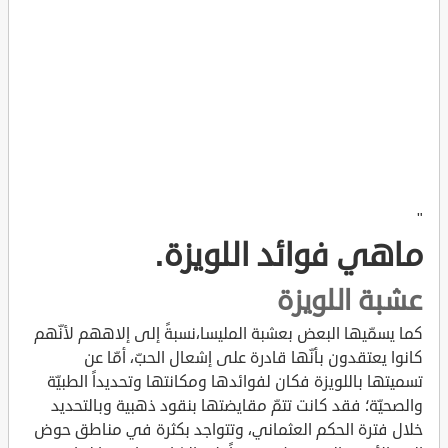
"
ماهي فوائد اللويزة.
عشبة اللويزة
كما يسمّيها البعض بعشبة المليسا،نسبةً إلى إلاههم لأنّهم
كانوا يعتقدون بأنّها قادرة على إشعال الحبّ، أمّا عن
تسميتها باللويزة فكان لفوائدها ومكانتها وتحديداً الطبيّة
والصحيّة؛ فقد كانت تتمّ مقايضتها بنقود ذهبية وبالتحديد
خلال فترة الحكم العثماني، وتتواجد بكثرة في مناطق حوض