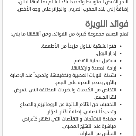
البحر الأبيض المتوسط وتحديداً بلاد الشام بما فيها لبنان،
إضافةً إلى بلاد المغرب العربي والجزائر على وجه الأخص.
فوائد اللويزة
تمنح الجسم مجموعة كبيرة من الفوائد، ومن أهمّها ما يلي:
فتح الشهية لتناول مزيداً من الأطعمة.
إدرار البول.
تسهيل عملية الهضم.
إراحة المعدة وارتخائها.
تهدئة النوبات العصبية وتخفيفها، وتحديداً عند الإصابة
بالأرق وعدم القدرة على النوم.
التخلص من الكدمات والضربات المختلفة التي يتعرض
لها الجسم.
التخفيف من الآلآم الناتجة عن الروماتيزم والصداع
وتحديداً النصفي، إضافةً لآثار الدوّار.
مضادة للتشنّجات والتقلّصات التي تظهر كأعراض
مباشرة عند التهيّج العصبي.
التخلّص من الغازات.