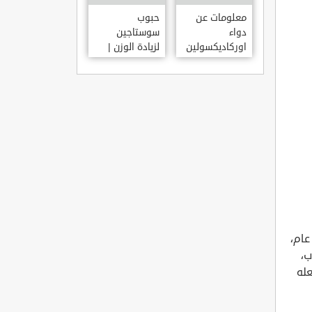
معلومات عن
حبوب
دواء
سوستاجين
اوركاديكسولين
لزيادة الوزن |
ORCHADEXOLINE
دواء سوستاجين
أفضل برشام
للتسمين
عام،
ب،
عله