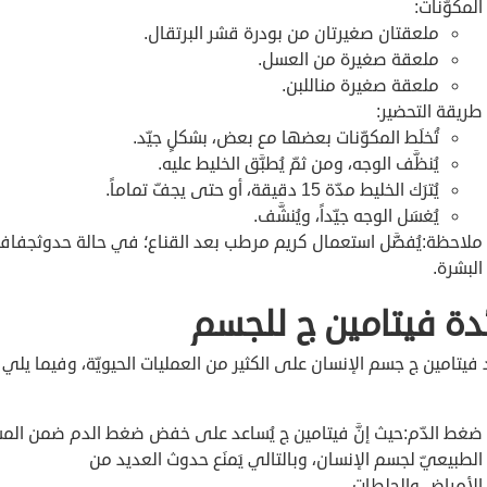
المكوّنات:
ملعقتان صغيرتان من بودرة قشر البرتقال.
ملعقة صغيرة من العسل.
ملعقة صغيرة مناللبن.
طريقة التحضير:
تُخلَط المكوّنات بعضها مع بعض، بشكلٍ جيّد.
يُنظَّف الوجه، ومن ثمّ يُطبَّق الخليط عليه.
يُترَك الخليط مدّة 15 دقيقة، أو حتى يجفّ تماماً.
يُغسَل الوجه جيّداً، ويُنشَّف.
ملاحظة:يُفضَّل استعمال كريم مرطب بعد القناع؛ في حالة حدوثجفا
البشرة.
دة فيتامين ج للجسم
فيتامين ج جسم الإنسان على الكثير من العمليات الحيويّة، وفيما يلي
ضغط الدّم:حيث إنَّ فيتامين ج يُساعد على خفض ضغط الدم ضمن الم
الطبيعيّ لجسم الإنسان، وبالتالي يَمنَع حدوث العديد من
الأمراض،والجلطات.