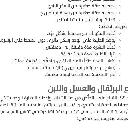
نصف ملعقة صغيرة من السكر البنيّ.
نصف ملعقة صغيرة من بودرة فيتامين ج.
قطرة أو قطرتان منزيت اللافندر.
طريقة التحضير:
تُخْلَط المكونات مع بعضها بشكلٍ جيّد.
يُوضَع الخليط على الوجه بشكلٍ دائري دون الضغط على البشرة.
تُدَلَّك البشرة مدّة دقيقة إلى دقيقتين.
يُترَك الخليط لمدة 5-15 دقيقة.
يُغسَل الوجه جيّداً بالماء الدافئ، ويُجفَّف بقطعة قماش.
يُمسَح الوجه بتونر فيتامين ج (بالإنجليزيّة: Toner).
تُكرَّر الوصفة؛ عند الحاجة لبشرة نظيفة.
 البرتقال والعسل واللبن
 هذا القناع على التخلُّص من حبّ الشباب، وإعطاء النضارة للوجه بشكلٍ 
ملالعسلكمضاد بكتيريّ، ويقتل اللبن الجراثيم، والبكتريا المسبِّبة للحبو
ّ بودرة قشر البرتقال في هذه الوصفة لها دورٌ في تقشير الوجه، وج
عومةً. وطريقة إعداده هي: