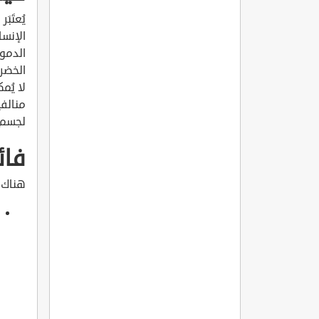
الإنسا
الدموي
الخضرو
لا يُم
منالفي
لجسم ا
فائ
هناك ا