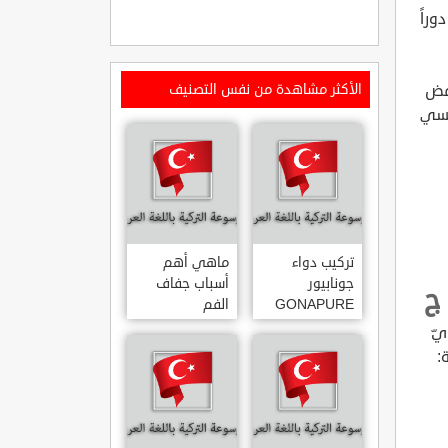
راً
حمض
الأكثر مشاهدة من نفس التصنيف
ئيسي
تركيب دواء
ماهي أهم
جونابيور
أسباب جفاف
ج
GONAPURE
الفم
ودواعي
يّ
استخدامه
: