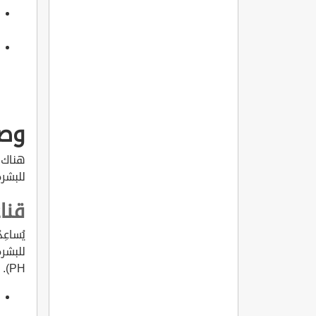
وصف
هناك ا
للبشرة
قنا
يُساعِ
للبشرة
PH). وطريقة إعداده هي: