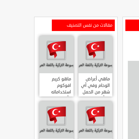
مقالات من نفس التصنيف
ماهي أعراض
ماهو كريم
الوحام وفي أي
افوكوم
شهر من الحمل
استخداماته
يبدأ
وآثاره الجانبية