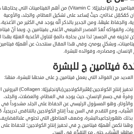
يُعتَبَر فيتامين ج (بالإنجليزيّة: Vitamin C) من أهم الفيتامينات التي يح
ن كمُكمِّل غذائيّ، حيثُ يُساعد على تشكيل العظام، والجلد، والأوعية
ة، والحِفاظ عليها، ومن الجدير بالذكر أنَّه يوجد في الكثير من الأغذية، إلا
ات، والفواكه تُعَدّ المصدر الطبيعي الأغنى بفيتامين ج، وبما أنّ فيتام
كن تخزينه في الجسم؛ لذا نحن بحاجة دائمةٍ لتناول الأغذية الغنيّة بهذا ا
تامينات، وبشكلٍ يوميّ، وفي هذا المقال سنتحدث عن أهميّة فيتامين
لإنسان، ومصادره، وفوائده للبشرة.
دة فيتامين ج للبشرة
لعديد من الفوائد التي يعمل فيتامين ج على منحها للبشرة، منها:
تحفيز إنتاج الكولاجين:يُعْتَبرالكولاجين(بالإنجليزيّة: en
وفرةً في جسم الإنسان، حيث يوجد في العظام، والعضلات، والجلد،
والأوتار، وهو المسؤول الرئيسي عن الحفاظ على الجلد مشدوداً في 
الشّباب، ومع التقدم في السن يبدأ إنتاج الكولاجين بالتناقص تدريجياً، مُسَب
بذلك ظهورتجاعيدالبشرة، وضعف المناطق التي تحتوي علىالغضاريف،
وهنا تكمن أهميّة فيتامين ج في تحفيز إنتاج الكولاجين؛ للحفاظ على
مظهر الشّباب، حتى مع التقدُّم في السن.