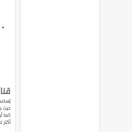
قناع
يُساعد
حيث يع
كما أن
أكثر ن