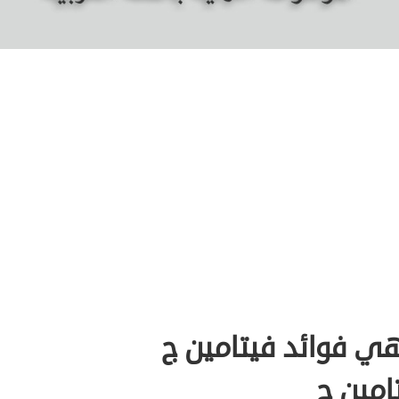
ي فوائد فيتامين ج
امين ج