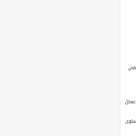
ففي
 بعضٌ
ستوى