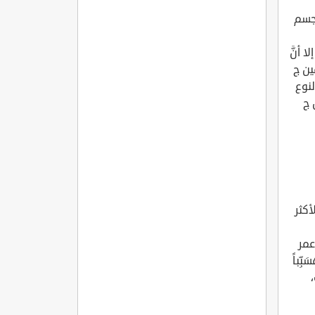
تاجها جسم
 أنَّ
ين ج
لنوع
 ج
Collag) البروتين الأكثر
عمر
ِّباً