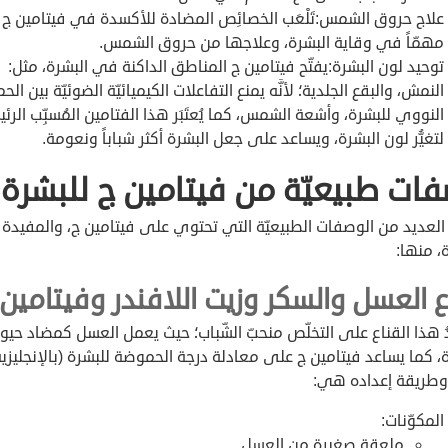
علاج حروق الشمس:تَلْعَب الخصائِص المضادة للأكسدة في فيتامين ج دو
مهمّاً في وقاية البشرة، وعلاجها من حروق الشمس.
توحيد لون البشرة:يفتّح فيتامين ج المناطق الداكنة في البشرة، مثل:
النمش، والبقع الجلدية؛ لأنَّه يمنع التفاعلات الكيميائيّة الضوئيّة بين ال
النووي للبشرة، وأشعة الشمس، كما يُعتَبَر هذا الفتامين المُسبِّب الر
لتغيُّر لون البشرة، ويساعد على جعل البشرة أكثر شباباً ونعومة.
ات طبيعيّة من فيتامين ج للبشرة
لعديد من الوصفات الطبيعيّة التي تحتوي على فيتامين ج، والمفيدة
، منها:
ع العسل والسكر وزيت اللافندر وفيتامين 
دُ هذا القناع على التخلّص منحبّ الشّباب؛ حيث يعمل العسل كمضاد حيو
، كما يساعد فيتامين ج على معادلة درجة الحموضة للبشرة (بالإنجليزية
المكوّنات:
ملعقة صغيرة من العسل.