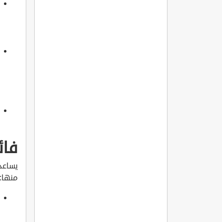
فائ
يساعد 
منها: