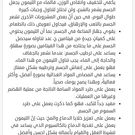
يكفي لتخفيف وانقاص الوزن، فالماء مع الليمون يجعل
الجسم يشعر بالشبع، ولن تحتاج لتناول وجبات كبيرة
طوال اليوم، في حين أنّ بعض المشروبات الأخرى تشعر
الجسم بالتعب والإرهاق، فيحاول تعويض ذلك بالطعام.
يقوي جهاز المناعة في الجسم: بما أن الليمون يحتوي
على كمياتٍ جيدةٍ من فيتامين ج، عند تناوله سيحصل
الجسم على ما يحتاجه من هذا الفيتامين بصورةٍ سهلةٍ.
يساعد على ترطيب الجسم: عندما نشعر بالجفاف
والحاجة إلى الماء، يجب تناول الليمون مع هذا الماء،
فهو يعمل على إنعاش الجسم وترطيبه بشكلٍ ممتاز.
يساعد في اتمصاص المواد الغذائية بصورةٍ أفضل، وأكثر
فعاليةً، وبهذا يصبح يومك صحياً.
يعمل على طرد المواد السامة الناتجة من عملية الهضم
وغيرها من العمليات.
مفيد جداً للكبد، فهو كما ذكرت يعمل على طرد
السموم من الجسم.
يعمل على تعزيز خلايا الدماغ والمخ: حيث إنّ الليمون
يعمل على تغذية الدماغ بالكالسيوم الذي يساعد في
تنشيط العقل والقيام بأعماله بشكلٍ احسن وأفضل