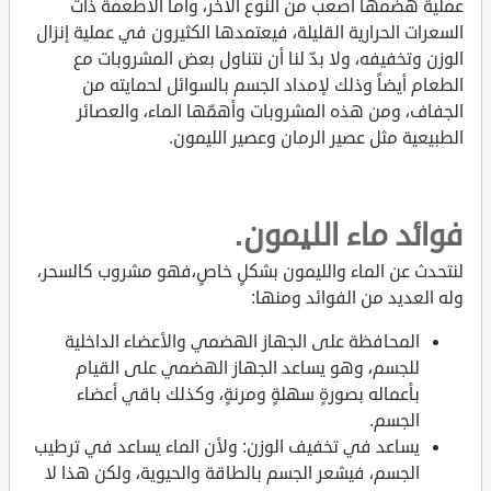
عملية هضمها أصعب من النوع الآخر، وأما الأطعمة ذات
السعرات الحرارية القليلة، فيعتمدها الكثيرون في عملية إنزال
الوزن وتخفيفه، ولا بدّ لنا أن نتناول بعض المشروبات مع
الطعام أيضاً وذلك لإمداد الجسم بالسوائل لحمايته من
الجفاف، ومن هذه المشروبات وأهمّها الماء، والعصائر
الطبيعية مثل عصير الرمان وعصير الليمون.
فوائد ماء الليمون.
لنتحدث عن الماء والليمون بشكلٍ خاصٍ،فهو مشروب كالسحر،
وله العديد من الفوائد ومنها:
المحافظة على الجهاز الهضمي والأعضاء الداخلية
للجسم، وهو يساعد الجهاز الهضمي على القيام
بأعماله بصورةٍ سهلةٍ ومرنةٍ، وكذلك باقي أعضاء
الجسم.
يساعد في تخفيف الوزن: ولأن الماء يساعد في ترطيب
الجسم، فيشعر الجسم بالطاقة والحيوية، ولكن هذا لا