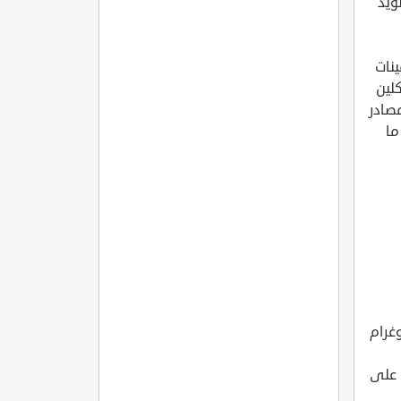
ويد
تامينات
يالغذاءبشكلين
مصادر
إنجليزية: Carotenoids)، أو ما
قر تزوّد الجسم بـ6421 ميكروغرام
 على