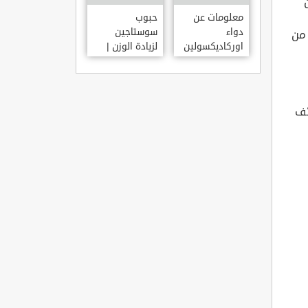
 من
معلومات عن
حبوب
دواء
سوستاجين
 ميكروغرام من
اوركاديكسولين
لزيادة الوزن |
ORCHADEXOLINE
دواء سوستاجين
أفضل برشام
للتسمين
ئف