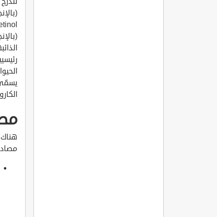
تندرج 
رئيسيي
الكاروتي
مصا
هناك ا
مصادر