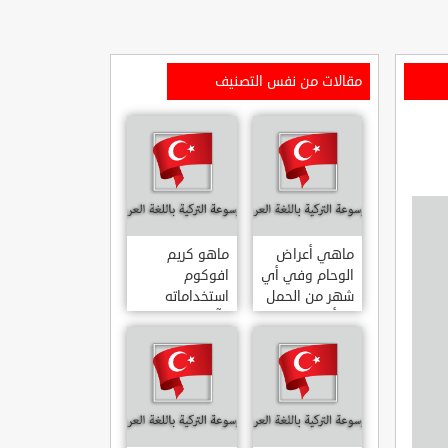
مقالات من نفس التصنيف
ماهي أعراض
ماهو كريم
الوحام وفي أي
افوكوم
شهر من الحمل
استخداماته
يبدأ
وآثاره الجانبية