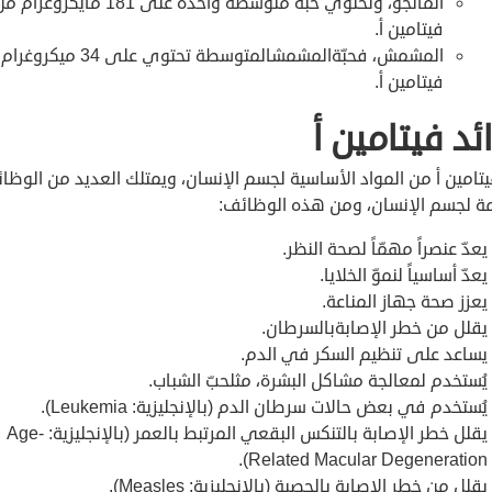
المانجو، وتحتوي حبةٌ متوسطةٌ واحدة على 181 مايكروغرام
فيتامين أ.
المشمش، فحبّةالمشمشالمتوسطة تحتوي على 34
فيتامين أ.
ئد فيتامين أ
يتامين أ من المواد الأساسية لجسم الإنسان، ويمتلك العديد من الوظا
ة لجسم الإنسان، ومن هذه الوظائف:
يعدّ عنصراً مهمّاً لصحة النظر.
يعدّ أساسياً لنموّ الخلايا.
يعزز صحة جهاز المناعة.
يقلل من خطر الإصابةبالسرطان.
يساعد على تنظيم السكر في الدم.
يُستخدم لمعالجة مشاكل البشرة، مثلحبّ الشباب.
يُستخدم في بعض حالات سرطان الدم (بالإنجليزية: Leukemia).
يقلل خطر الإصابة بالتنكس البقعي المرتبط بالعمر (بالإنجليزية: Age-
Related Macular Degeneration).
يقلل من خطر الإصابة بالحصبة (بالإنجليزية: Measles).