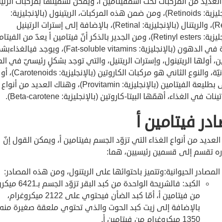
العديد من المركبات تحت اسمفيتامين أ، ويمكن تسميتها بمركبات الرتين
(بالإنجليزية: Retinoids)، ومن ضمن هذه المركبات، الريتينول (بالإنجليزية:
Retinol)، والريتنال (بالإنجليزية: Retinal)، بالإضافة إلى إسترات الرتينيل
(بالإنجليزية: Retinyl esters)، ومن الجدير بالذكر أنّ فيتامين أ يعدّ من الفي
الذائبة في الدهون (بالإنجليزية: Fat-soluble vitamins)، ويوجد ف
ن، أولها الريتينول، وإسترات الريتنيل، والتي توجد بشكلٍ رئيسيّ في ال
الحيوانيّة، والنوع الثاني هو مركبات الكاروتين (بال
يسمّى بطليعة الفيتامين (بالإنجليزية: Provitamin)، وهناك العديد من أنواع
نات في الغذاء، أهمّها البيتا-كاروتين (بالإنجليزية: Beta-carotene).
در فيتامين أ
لعديد من أنواع الغذاء التي تزوّد الجسم بفيتامين أ، ويمكن القول إنّ
ه تقسم إلى قسمين رئيسيين، هما:
المصادر الحيوانية:وتتميز باحتوائها على الريتنول، ومن هذه المصادر:
الكبد: فالشريحة الواحدة من كبد الب
من فيتامين أ، أمّا كبد الضأن فيحتوي على 2122 ميكروغرام،
بالإضافة إلى زيت كبد الحوت والذي تحتوي ملعقة صغيرة منه
1350 ميكروغرام من فيتامين أ.