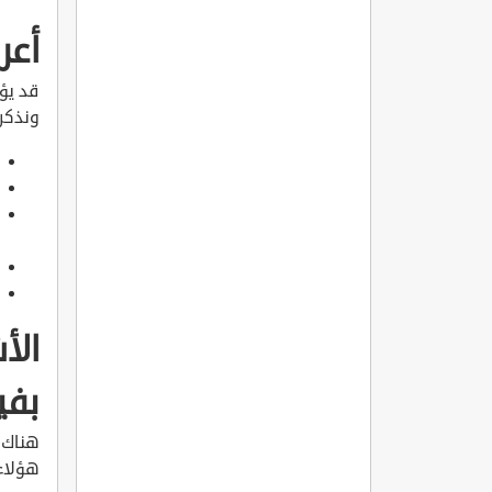
أعر
قد يؤ
ونذكر 
الأ
بفي
هناك 
هؤلاء