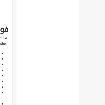
فوا
يعدّ ف
المهم