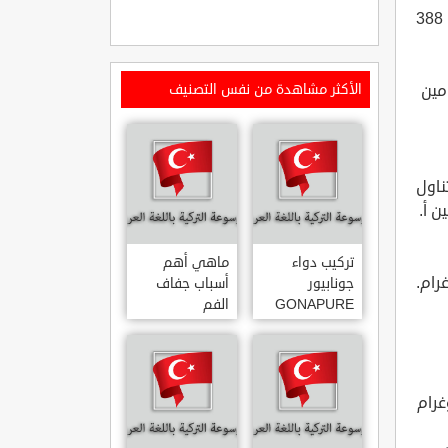
السمك: فنصف قطعة فيليه من سمك الإسْقُمريّ تحتوي على 388
من فيتامين
الأكثر مشاهدة من نفس التصنيف
ام، أمّا تناول
تركيب دواء
ماهي أهم
جونابيور
أسباب جفاف
GONAPURE
الفم
ودواعي
استخدامه
النيء على 141 مايكروغرام