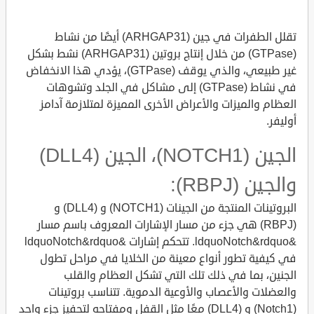
تقلل الطفرات في جين (ARHGAP31) أيضًا من نشاط
(GTPase) من خلال إنتاج بروتين (ARHGAP31) نشط بشكل
غير طبيعي، والذي يوقف (GTPase)، يؤدي هذا الانخفاض
في نشاط (GTPase) إلى مشاكل في الجلد وتشوهات
العظام والميزات والأعراض الأخرى المميزة لمتلازمة آدامز
أوليفر.
الجين (NOTCH1)، الجين (DLL4)
والجين (RBPJ):
البروتينات المنتجة من الجينات (NOTCH1) و (DLL4) و
(RBPJ) هي جزء من مسار الإشارات المعروف باسم مسار
&ldquoNotch&rdquo. تتحكم إشارات &ldquoNotch&rdquo
في كيفية تطور أنواع معينة من الخلايا في مراحل تطول
الجنين، بما في ذلك تلك التي تشكل العظام والقلب
والعضلات والأعصاب والأوعية الدموية. تتناسب بروتينات
(Notch1) و (DLL4) معًا مثل القفل ومفتاحه لتحفيز جزء واحد