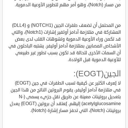
من مسار (Notch)، وهو أمر مهم لتطوير الأوعية الدموية.
من المحتمل أن تضعف طفرات الجين (NOTCH1) و (DLL4)
المشاركة في متلازمة آدامز أولفير إشارات (Notch1)، والتي
قد تكمن وراء الأوعية الدموية وتشوهات القلب لدى بعض
الأشخاص المصابين بمتلازمة آدامز أوليفر. يشتبه الباحثون في
أن السمات الأخرى للحالة قد تكون بسبب تطور غير طبيعي
للأوعية الدموية قبل الولادة.
الجين(EOGT):
لا يُعرف الكثير عن كيفية تسبب الطفرات في جين (EOGT)
في متلازمة آدامز أوليفر، يقوم البروتين الناتج من هذا الجين
بتعديل بروتينات معينة عن طريق نقل جزيء يسمى (N-
acetylglucosamine) إليهم. يُعتقد أن بروتين (EOGT) يعدل
بروتينات (Notch)، التي تحفز مسار إشارة (Notch).