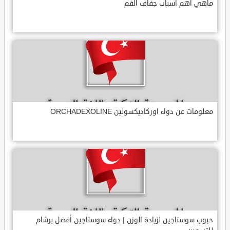
ماهي أهم أسباب جفاف الفم
معلومات عن دواء اوركاديكسولين ORCHADEXOLINE
حبوب سوستاجين لزيادة الوزن | دواء سوستاجين أفضل برشام