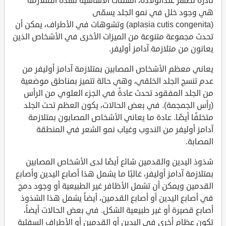
نادرة تظهر عندالولادة، السمات الأساسية لهذه المتلازمة
هي وجود خلل في نمو الجلد يسمّى
(aplasia cutis congenita) وتشوهات في الأطراف، يمكن أن
تحدث مجموعة متنوعة من الميزات الأخرى في الأشخاص الذين
يعانون من متلازمة آدامز أوليفر.
يعاني معظم الأشخاص المصابين بمتلازمة آدامز أوليفر من
عدم تنسج الجلد الخلقي، وهي حالة تتميز بمناطق موضعية
من الجلد المفقود تحدث عادةً في الجزء العلوي من الرأس
(رأس الجمجمة). في بعض الحالات، يكون العظم تحت الجلد
متخلفًا أيضًا. عادة ما يعاني الأشخاص المصابون بمتلازمة
آدامز أوليفر من الندوب وغياب نمو الشعر في المنطقة
المصابة.
شذوذ اليدين والقدمين شائع أيضًا لدى الأشخاص المصابين
بمتلازمة آدامز أوليفر، غالبًا ما يشمل هذا أصابع اليدين وأصابع
القدمين ويمكن أن تشمل الأظافر غير الطبيعية أو وجود دمج
في أصابع اليدين أو أصابع القدمين، أيضاً يشمل هذا الشذوذ
أصابع قصيرة أو غير طبيعية الشكل. في بعض الحالات أيضاً،
تكون عظام أخرى في اليدين أو القدمين أو الأطراف السفلية