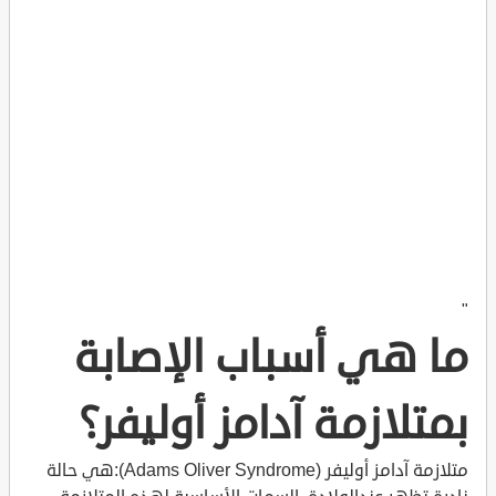
"
ما هي أسباب الإصابة
بمتلازمة آدامز أوليفر؟
متلازمة آدامز أوليفر (Adams Oliver Syndrome):هي حالة