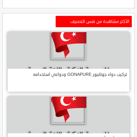
الأكثر مشاهدة من نفس التصنيف
تركيب دواء جونابيور GONAPURE ودواعي استخدامه