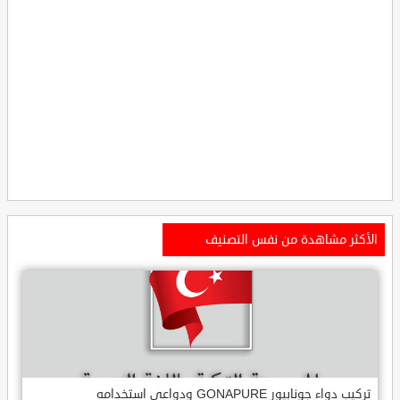
الأكثر مشاهدة من نفس التصنيف
تركيب دواء جونابيور GONAPURE ودواعي استخدامه