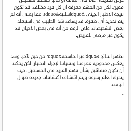
عرض تقديمي عام في العائلة أو نتائج متسقة لتشخيص
معين. لكن من المهم معرفة أن كل فرد مختلف. قد تكون
نتيجة الاختبار الجيني &ldquoسلبية&rdquo، مما يعني أنه لم
يتم تحديد أي طفرة. قد يساعد هذا الطبيب في استبعاد
بعض التشخيصات، على الرغم من أنه في بعض الأحيان قد
يكون غير مرضي للمريض.
تظهر النتائج &ldquoغير الحاسمة&rdquo من حين لآخر، وهذا
يعكس محدودية معرفتنا وتقنياتنا لإجراء الاختبار. لكن يمكننا
أن نكون متفائلين بشأن فهم المزيد في المستقبل، حيث
يتحرك العلم بسرعة ويتم اكتشاف اكتشافات جديدة طوال
الوقت.
"