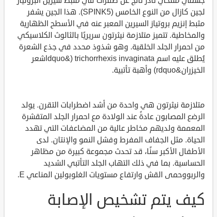
جسمي متنحي نادر ناتج عن طفرات في مثبط سيرين البروتياز
لجين كازال من النوع الخامس (SPINK5). هذا الجين يشفر
مثبط إنزيم بروتياز السيرين المعبر عنه في الأسطح الظهارية
والمخاطية. تتميز متلازمة نيثرتون سريريًا بالثالوث الكلاسيكي
من احمرار الجلد الخلقية. وهو شذوذ محدد في جذع الشعرة
يُطلق عليه اسم trichorrhexis invaginata (&ldquoشعر
الخيزران&rdquo) وأهبة تأتبية.
متلازمة نيثرتون هي واحدة من أشد اضطرابات التقرن. يولد
الرضع المصابون عادةً عند الولادة مع احمرار الجلد المتقشرة
المعممة ولديهم مخاطر عالية من المضاعفات التي تهدد
الحياة. مثل الجفاف المفرط وفشل النمو والإنتان. لدى
الأطفال الأكبر سنًا، قد تحدث مجموعة كبيرة من مظاهر
الحساسية. بما في ذلك التهاب الجلد التأتبي الشديد
والربووحمى القش وارتفاع مستويات الغلوبولين المناعي E.
كيف يتم تشخيص الإصابة