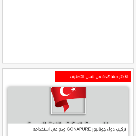
الأكثر مشاهدة من نفس التصنيف
تركيب دواء جونابيور GONAPURE ودواعي استخدامه