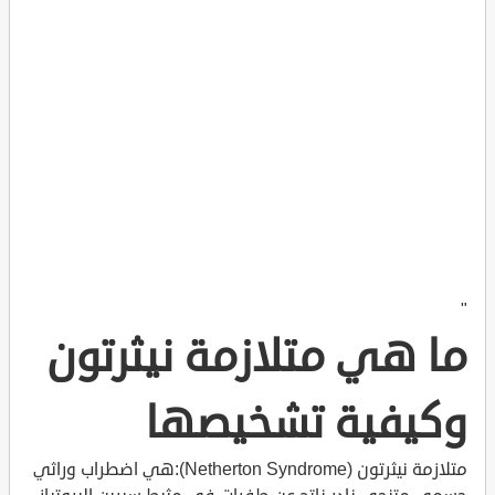
"
ما هي متلازمة نيثرتون
وكيفية تشخيصها
متلازمة نيثرتون (Netherton Syndrome):هي اضطراب وراثي